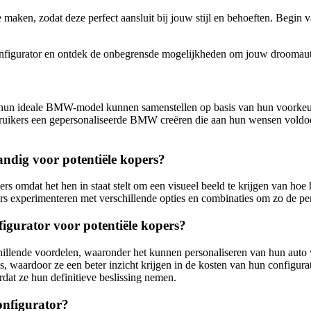
maken, zodat deze perfect aansluit bij jouw stijl en behoeften. Begi
figurator en ontdek de onbegrensde mogelijkheden om jouw droomauto
hun ideale BMW-model kunnen samenstellen op basis van hun voorkeuren
ebruikers een gepersonaliseerde BMW creëren die aan hun wensen voldoet
ndig voor potentiële kopers?
s omdat het hen in staat stelt om een visueel beeld te krijgen van hoe
ers experimenteren met verschillende opties en combinaties om zo de pe
igurator voor potentiële kopers?
hillende voordelen, waaronder het kunnen personaliseren van hun aut
es, waardoor ze een beter inzicht krijgen in de kosten van hun configura
dat ze hun definitieve beslissing nemen.
onfigurator?