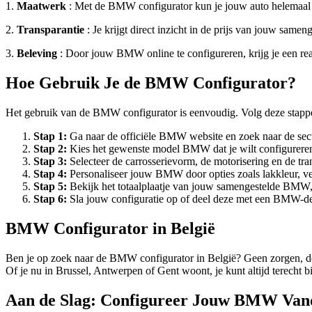
1.
Maatwerk
: Met de BMW configurator kun je jouw auto helemaal naa
2.
Transparantie
: Je krijgt direct inzicht in de prijs van jouw sam
3.
Beleving
: Door jouw BMW online te configureren, krijg je een real
Hoe Gebruik Je de BMW Configurator?
Het gebruik van de BMW configurator is eenvoudig. Volg deze stapp
Stap 1:
Ga naar de officiële BMW website en zoek naar de sect
Stap 2:
Kies het gewenste model BMW dat je wilt configurere
Stap 3:
Selecteer de carrosserievorm, de motorisering en de tr
Stap 4:
Personaliseer jouw BMW door opties zoals lakkleur, vel
Stap 5:
Bekijk het totaalplaatje van jouw samengestelde BMW, i
Stap 6:
Sla jouw configuratie op of deel deze met een BMW-dea
BMW Configurator in België
Ben je op zoek naar de BMW configurator in België? Geen zorgen, de
Of je nu in Brussel, Antwerpen of Gent woont, je kunt altijd terecht 
Aan de Slag: Configureer Jouw BMW Van