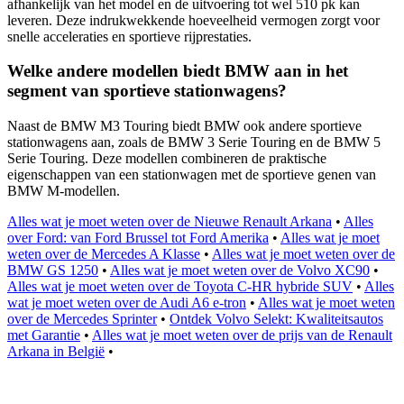
afhankelijk van het model en de uitvoering tot wel 510 pk kan
leveren. Deze indrukwekkende hoeveelheid vermogen zorgt voor
snelle acceleraties en sportieve rijprestaties.
Welke andere modellen biedt BMW aan in het
segment van sportieve stationwagens?
Naast de BMW M3 Touring biedt BMW ook andere sportieve
stationwagens aan, zoals de BMW 3 Serie Touring en de BMW 5
Serie Touring. Deze modellen combineren de praktische
eigenschappen van een stationwagen met de sportieve genen van
BMW M-modellen.
Alles wat je moet weten over de Nieuwe Renault Arkana
•
Alles
over Ford: van Ford Brussel tot Ford Amerika
•
Alles wat je moet
weten over de Mercedes A Klasse
•
Alles wat je moet weten over de
BMW GS 1250
•
Alles wat je moet weten over de Volvo XC90
•
Alles wat je moet weten over de Toyota C-HR hybride SUV
•
Alles
wat je moet weten over de Audi A6 e-tron
•
Alles wat je moet weten
over de Mercedes Sprinter
•
Ontdek Volvo Selekt: Kwaliteitsautos
met Garantie
•
Alles wat je moet weten over de prijs van de Renault
Arkana in België
•