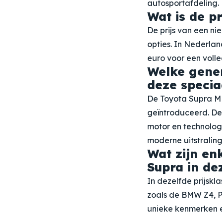
autosportafdeling. 
Wat is de p
De prijs van een ni
opties. In Nederlan
euro voor een volle
Welke gener
deze specia
De Toyota Supra MK
geïntroduceerd. D
motor en technolog
moderne uitstraling
Wat zijn en
Supra in de
In dezelfde prijskl
zoals de BMW Z4, P
unieke kenmerken e