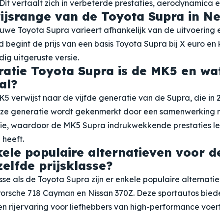
Dit vertaalt zich in verbeterde prestaties, aerodynamica e
rijsrange van de Toyota Supra in N
euwe Toyota Supra varieert afhankelijk van de uitvoering 
d begint de prijs van een basis Toyota Supra bij X euro en
dig uitgeruste versie.
atie Toyota Supra is de MK5 en w
al?
5 verwijst naar de vijfde generatie van de Supra, die in
eze generatie wordt gekenmerkt door een samenwerking
ie, waardoor de MK5 Supra indrukwekkende prestaties le
 heeft.
kele populaire alternatieven voor d
zelfde prijsklasse?
asse als de Toyota Supra zijn er enkele populaire alternati
orsche 718 Cayman en Nissan 370Z. Deze sportautos biede
n rijervaring voor liefhebbers van high-performance voer