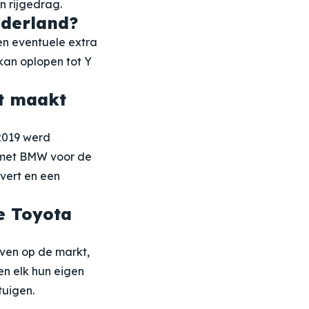
n rijgedrag.
ederland?
en eventuele extra
 kan oplopen tot Y
at maakt
 2019 werd
 met BMW voor de
vert en een
e Toyota
even op de markt,
n elk hun eigen
tuigen.