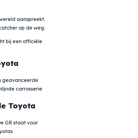
 wereld aanspreekt.
ecatcher op de weg.
 bij een officiële
oyota
 en geavanceerde
lijnde carrosserie
de Toyota
De GR staat voor
oyotas