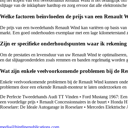
Bij het kopen van een tweedehands Renault Wind is het belangrijk om de 
slijtage van de inklapbare hardtop en zorg ervoor dat alle elektronisch
Welke factoren beïnvloeden de prijs van een Renault 
De prijs van een tweedehands Renault Wind kan variëren op basis van fac
markt. Een goed onderhouden exemplaar met een lage kilometerstand zal
Zijn er specifieke onderhoudspunten waar ik rekenin
Om de prestaties en levensduur van uw Renault Wind te optimaliseren, i
en dat slijtageonderdelen zoals remmen en banden regelmatig worden g
Wat zijn enkele veelvoorkomende problemen bij de R
Enkele veelvoorkomende problemen bij de Renault Wind kunnen onder me
problemen door een erkende Renault-monteur te laten onderzoeken en 
De Perfecte Tweedehands Audi TT Vinden
•
Ford Mustang 1967: Een 
een voordelige prijs
•
Renault Concessionnaires in de buurt
•
Honda HR
Roeselare: De Ideale Autogarage in Roeselare
•
Mercedes Elektrische 
media@hintlinepublications.com