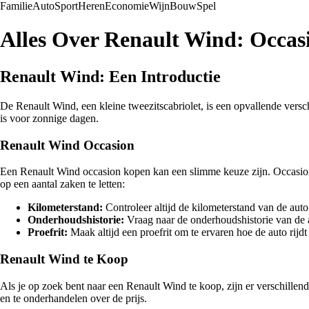
Familie
Auto
Sport
Heren
Economie
Wijn
Bouw
Spel
Alles Over Renault Wind: Occas
Renault Wind: Een Introductie
De Renault Wind, een kleine tweezitscabriolet, is een opvallende versc
is voor zonnige dagen.
Renault Wind Occasion
Een Renault Wind occasion kopen kan een slimme keuze zijn. Occasions 
op een aantal zaken te letten:
Kilometerstand:
Controleer altijd de kilometerstand van de auto
Onderhoudshistorie:
Vraag naar de onderhoudshistorie van de 
Proefrit:
Maak altijd een proefrit om te ervaren hoe de auto rijdt
Renault Wind te Koop
Als je op zoek bent naar een Renault Wind te koop, zijn er verschillend
en te onderhandelen over de prijs.