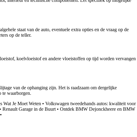
tor, interieur en technische componenten. Let specifiek op mogelijke
algehele staat van de auto, eventuele extra opties en de vraag op de
rs op de teller.
oeistof, koelvloeistof en andere vloeistoffen op tijd worden vervangen
ijtage van de ophanging zijn. Het is raadzaam om dergelijke
o te waarborgen.
es Wat Je Moet Weten
•
Volkswagen tweedehands autos: kwaliteit voor
•
Renault Garage in de Buurt
•
Ontdek BMW Dejonckheere en BMW
•