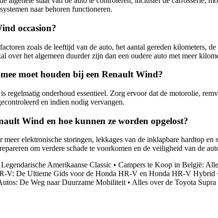
algehele staat van de auto te controleren, inclusief de carrosserie, mo
e systemen naar behoren functioneren.
Wind occasion?
toren zoals de leeftijd van de auto, het aantal gereden kilometers, de 
 over het algemeen duurder zijn dan een oudere auto met meer kilomete
g mee moet houden bij een Renault Wind?
s regelmatig onderhoud essentieel. Zorg ervoor dat de motorolie, remvl
econtroleerd en indien nodig vervangen.
enault Wind en hoe kunnen ze worden opgelost?
er elektronische storingen, lekkages van de inklapbare hardtop en sl
repareren om verdere schade te voorkomen en de veiligheid van de aut
Legendarische Amerikaanse Classic
•
Campers te Koop in België: All
-V: De Ultieme Gids voor de Honda HR-V en Honda HR-V Hybrid
Autos: De Weg naar Duurzame Mobiliteit
•
Alles over de Toyota Supra