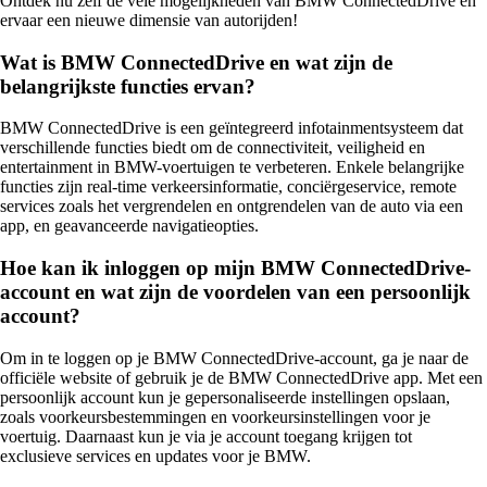
Ontdek nu zelf de vele mogelijkheden van BMW ConnectedDrive en
ervaar een nieuwe dimensie van autorijden!
Wat is BMW ConnectedDrive en wat zijn de
belangrijkste functies ervan?
BMW ConnectedDrive is een geïntegreerd infotainmentsysteem dat
verschillende functies biedt om de connectiviteit, veiligheid en
entertainment in BMW-voertuigen te verbeteren. Enkele belangrijke
functies zijn real-time verkeersinformatie, conciërgeservice, remote
services zoals het vergrendelen en ontgrendelen van de auto via een
app, en geavanceerde navigatieopties.
Hoe kan ik inloggen op mijn BMW ConnectedDrive-
account en wat zijn de voordelen van een persoonlijk
account?
Om in te loggen op je BMW ConnectedDrive-account, ga je naar de
officiële website of gebruik je de BMW ConnectedDrive app. Met een
persoonlijk account kun je gepersonaliseerde instellingen opslaan,
zoals voorkeursbestemmingen en voorkeursinstellingen voor je
voertuig. Daarnaast kun je via je account toegang krijgen tot
exclusieve services en updates voor je BMW.