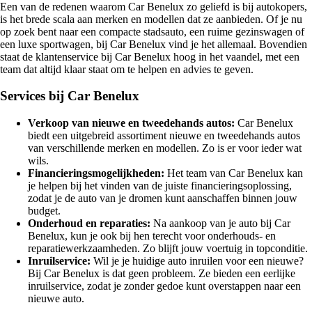
Een van de redenen waarom Car Benelux zo geliefd is bij autokopers,
is het brede scala aan merken en modellen dat ze aanbieden. Of je nu
op zoek bent naar een compacte stadsauto, een ruime gezinswagen of
een luxe sportwagen, bij Car Benelux vind je het allemaal. Bovendien
staat de klantenservice bij Car Benelux hoog in het vaandel, met een
team dat altijd klaar staat om te helpen en advies te geven.
Services bij Car Benelux
Verkoop van nieuwe en tweedehands autos:
Car Benelux
biedt een uitgebreid assortiment nieuwe en tweedehands autos
van verschillende merken en modellen. Zo is er voor ieder wat
wils.
Financieringsmogelijkheden:
Het team van Car Benelux kan
je helpen bij het vinden van de juiste financieringsoplossing,
zodat je de auto van je dromen kunt aanschaffen binnen jouw
budget.
Onderhoud en reparaties:
Na aankoop van je auto bij Car
Benelux, kun je ook bij hen terecht voor onderhouds- en
reparatiewerkzaamheden. Zo blijft jouw voertuig in topconditie.
Inruilservice:
Wil je je huidige auto inruilen voor een nieuwe?
Bij Car Benelux is dat geen probleem. Ze bieden een eerlijke
inruilservice, zodat je zonder gedoe kunt overstappen naar een
nieuwe auto.