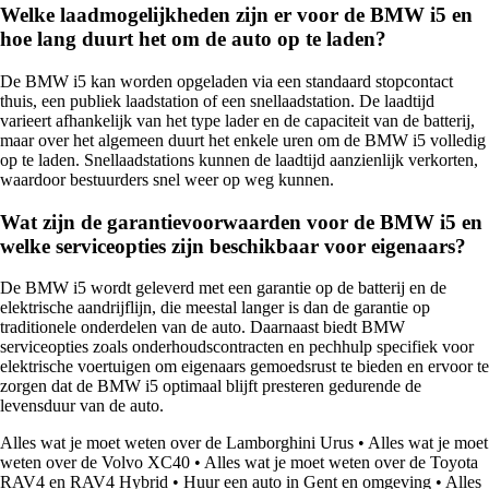
Welke laadmogelijkheden zijn er voor de BMW i5 en
hoe lang duurt het om de auto op te laden?
De BMW i5 kan worden opgeladen via een standaard stopcontact
thuis, een publiek laadstation of een snellaadstation. De laadtijd
varieert afhankelijk van het type lader en de capaciteit van de batterij,
maar over het algemeen duurt het enkele uren om de BMW i5 volledig
op te laden. Snellaadstations kunnen de laadtijd aanzienlijk verkorten,
waardoor bestuurders snel weer op weg kunnen.
Wat zijn de garantievoorwaarden voor de BMW i5 en
welke serviceopties zijn beschikbaar voor eigenaars?
De BMW i5 wordt geleverd met een garantie op de batterij en de
elektrische aandrijflijn, die meestal langer is dan de garantie op
traditionele onderdelen van de auto. Daarnaast biedt BMW
serviceopties zoals onderhoudscontracten en pechhulp specifiek voor
elektrische voertuigen om eigenaars gemoedsrust te bieden en ervoor te
zorgen dat de BMW i5 optimaal blijft presteren gedurende de
levensduur van de auto.
Alles wat je moet weten over de Lamborghini Urus
•
Alles wat je moet
weten over de Volvo XC40
•
Alles wat je moet weten over de Toyota
RAV4 en RAV4 Hybrid
•
Huur een auto in Gent en omgeving
•
Alles