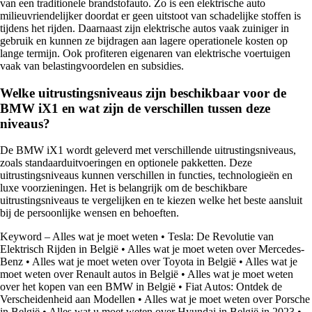
van een traditionele brandstofauto. Zo is een elektrische auto
milieuvriendelijker doordat er geen uitstoot van schadelijke stoffen is
tijdens het rijden. Daarnaast zijn elektrische autos vaak zuiniger in
gebruik en kunnen ze bijdragen aan lagere operationele kosten op
lange termijn. Ook profiteren eigenaren van elektrische voertuigen
vaak van belastingvoordelen en subsidies.
Welke uitrustingsniveaus zijn beschikbaar voor de
BMW iX1 en wat zijn de verschillen tussen deze
niveaus?
De BMW iX1 wordt geleverd met verschillende uitrustingsniveaus,
zoals standaarduitvoeringen en optionele pakketten. Deze
uitrustingsniveaus kunnen verschillen in functies, technologieën en
luxe voorzieningen. Het is belangrijk om de beschikbare
uitrustingsniveaus te vergelijken en te kiezen welke het beste aansluit
bij de persoonlijke wensen en behoeften.
Keyword – Alles wat je moet weten
•
Tesla: De Revolutie van
Elektrisch Rijden in België
•
Alles wat je moet weten over Mercedes-
Benz
•
Alles wat je moet weten over Toyota in België
•
Alles wat je
moet weten over Renault autos in België
•
Alles wat je moet weten
over het kopen van een BMW in België
•
Fiat Autos: Ontdek de
Verscheidenheid aan Modellen
•
Alles wat je moet weten over Porsche
in België
•
Alles wat u moet weten over Hyundai in België in 2023
•