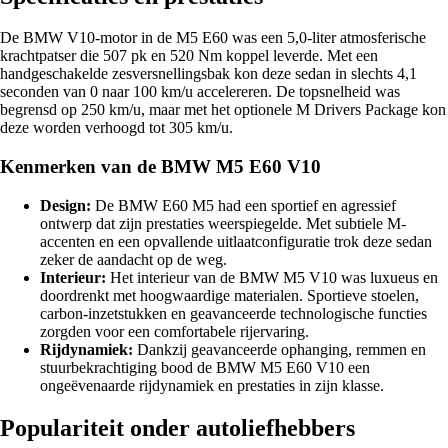
De BMW V10-motor in de M5 E60 was een 5,0-liter atmosferische
krachtpatser die 507 pk en 520 Nm koppel leverde. Met een
handgeschakelde zesversnellingsbak kon deze sedan in slechts 4,1
seconden van 0 naar 100 km/u accelereren. De topsnelheid was
begrensd op 250 km/u, maar met het optionele M Drivers Package kon
deze worden verhoogd tot 305 km/u.
Kenmerken van de BMW M5 E60 V10
Design:
De BMW E60 M5 had een sportief en agressief
ontwerp dat zijn prestaties weerspiegelde. Met subtiele M-
accenten en een opvallende uitlaatconfiguratie trok deze sedan
zeker de aandacht op de weg.
Interieur:
Het interieur van de BMW M5 V10 was luxueus en
doordrenkt met hoogwaardige materialen. Sportieve stoelen,
carbon-inzetstukken en geavanceerde technologische functies
zorgden voor een comfortabele rijervaring.
Rijdynamiek:
Dankzij geavanceerde ophanging, remmen en
stuurbekrachtiging bood de BMW M5 E60 V10 een
ongeëvenaarde rijdynamiek en prestaties in zijn klasse.
Populariteit onder autoliefhebbers