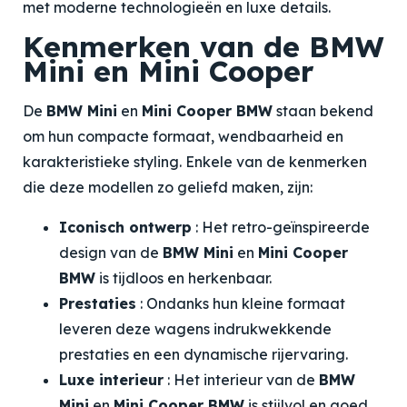
met moderne technologieën en luxe details.
Kenmerken van de BMW
Mini en Mini Cooper
De
BMW Mini
en
Mini Cooper BMW
staan bekend
om hun compacte formaat, wendbaarheid en
karakteristieke styling. Enkele van de kenmerken
die deze modellen zo geliefd maken, zijn:
Iconisch ontwerp
: Het retro-geïnspireerde
design van de
BMW Mini
en
Mini Cooper
BMW
is tijdloos en herkenbaar.
Prestaties
: Ondanks hun kleine formaat
leveren deze wagens indrukwekkende
prestaties en een dynamische rijervaring.
Luxe interieur
: Het interieur van de
BMW
Mini
en
Mini Cooper BMW
is stijlvol en goed