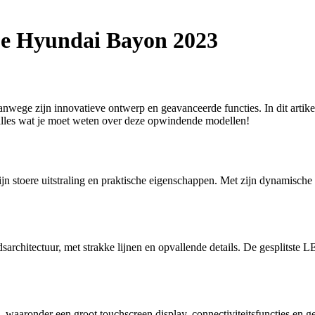
De Hyundai Bayon 2023
nwege zijn innovatieve ontwerp en geavanceerde functies. In dit artik
lles wat je moet weten over deze opwindende modellen!
 stoere uitstraling en praktische eigenschappen. Met zijn dynamische 
architectuur, met strakke lijnen en opvallende details. De gesplitst
 waaronder een groot touchscreen display, connectiviteitsfuncties en 