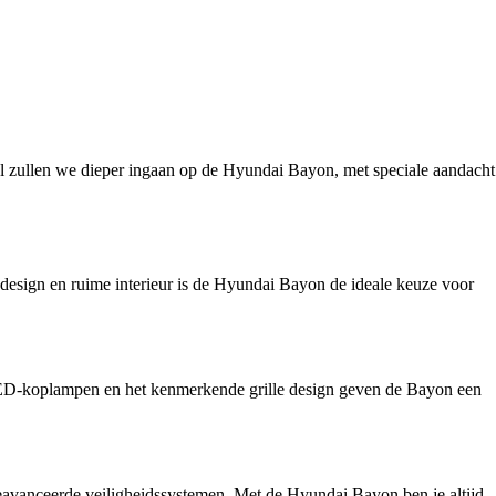
el zullen we dieper ingaan op de Hyundai Bayon, met speciale aandacht
design en ruime interieur is de Hyundai Bayon de ideale keuze voor
e LED-koplampen en het kenmerkende grille design geven de Bayon een
geavanceerde veiligheidssystemen. Met de Hyundai Bayon ben je altijd