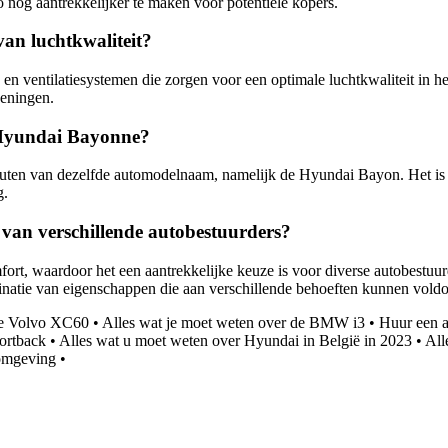
 nog aantrekkelijker te maken voor potentiële kopers.
an luchtkwaliteit?
 ventilatiesystemen die zorgen voor een optimale luchtkwaliteit in het 
oeningen.
n Hyundai Bayonne?
ten van dezelfde automodelnaam, namelijk de Hyundai Bayon. Het is b
g.
van verschillende autobestuurders?
, waardoor het een aantrekkelijke keuze is voor diverse autobestuurder
natie van eigenschappen die aan verschillende behoeften kunnen vold
de Volvo XC60
•
Alles wat je moet weten over de BMW i3
•
Huur een a
ortback
•
Alles wat u moet weten over Hyundai in België in 2023
•
All
 omgeving
•