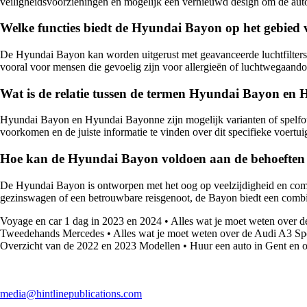
veiligheidsvoorzieningen en mogelijk een vernieuwd design om de auto
Welke functies biedt de Hyundai Bayon op het gebied v
De Hyundai Bayon kan worden uitgerust met geavanceerde luchtfilters en
vooral voor mensen die gevoelig zijn voor allergieën of luchtwegaand
Wat is de relatie tussen de termen Hyundai Bayon e
Hyundai Bayon en Hyundai Bayonne zijn mogelijk varianten of spelfou
voorkomen en de juiste informatie te vinden over dit specifieke voertui
Hoe kan de Hyundai Bayon voldoen aan de behoeften 
De Hyundai Bayon is ontworpen met het oog op veelzijdigheid en comfort
gezinswagen of een betrouwbare reisgenoot, de Bayon biedt een combi
Voyage en car 1 dag in 2023 en 2024
•
Alles wat je moet weten over 
Tweedehands Mercedes
•
Alles wat je moet weten over de Audi A3 Sp
Overzicht van de 2022 en 2023 Modellen
•
Huur een auto in Gent en
media@hintlinepublications.com