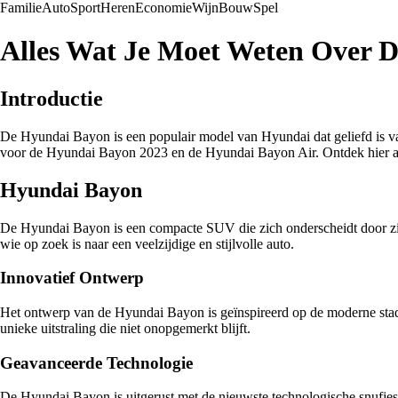
Familie
Auto
Sport
Heren
Economie
Wijn
Bouw
Spel
Alles Wat Je Moet Weten Over 
Introductie
De Hyundai Bayon is een populair model van Hyundai dat geliefd is va
voor de Hyundai Bayon 2023 en de Hyundai Bayon Air. Ontdek hier a
Hyundai Bayon
De Hyundai Bayon is een compacte SUV die zich onderscheidt door zijn
wie op zoek is naar een veelzijdige en stijlvolle auto.
Innovatief Ontwerp
Het ontwerp van de Hyundai Bayon is geïnspireerd op de moderne stads
unieke uitstraling die niet onopgemerkt blijft.
Geavanceerde Technologie
De Hyundai Bayon is uitgerust met de nieuwste technologische snufjes,