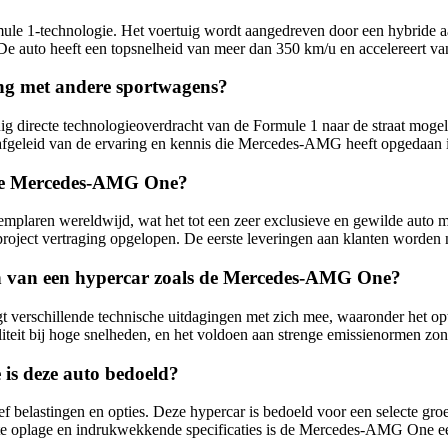
 1-technologie. Het voertuig wordt aangedreven door een hybride aandri
 De auto heeft een topsnelheid van meer dan 350 km/u en accelereert v
ng met andere sportwagens?
g directe technologieoverdracht van de Formule 1 naar de straat mogel
 afgeleid van de ervaring en kennis die Mercedes-AMG heeft opgedaan in
n de Mercedes-AMG One?
plaren wereldwijd, wat het tot een zeer exclusieve en gewilde auto m
project vertraging opgelopen. De eerste leveringen aan klanten worden
len van een hypercar zoals de Mercedes-AMG One?
schillende technische uitdagingen met zich mee, waaronder het optimal
teit bij hoge snelheden, en het voldoen aan strenge emissienormen zon
is deze auto bedoeld?
 belastingen en opties. Deze hypercar is bedoeld voor een selecte groe
erkte oplage en indrukwekkende specificaties is de Mercedes-AMG One e