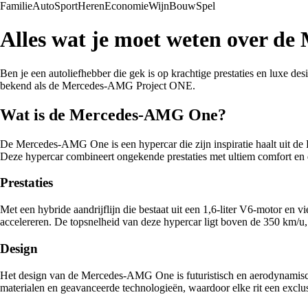
Familie
Auto
Sport
Heren
Economie
Wijn
Bouw
Spel
Alles wat je moet weten over 
Ben je een autoliefhebber die gek is op krachtige prestaties en lux
bekend als de Mercedes-AMG Project ONE.
Wat is de Mercedes-AMG One?
De Mercedes-AMG One is een hypercar die zijn inspiratie haalt uit de 
Deze hypercar combineert ongekende prestaties met ultiem comfort en 
Prestaties
Met een hybride aandrijflijn die bestaat uit een 1,6-liter V6-motor e
accelereren. De topsnelheid van deze hypercar ligt boven de 350 km/u, w
Design
Het design van de Mercedes-AMG One is futuristisch en aerodynamisch.
materialen en geavanceerde technologieën, waardoor elke rit een exclu