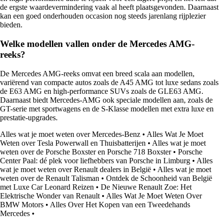
de ergste waardevermindering vaak al heeft plaatsgevonden. Daarnaast
kan een goed onderhouden occasion nog steeds jarenlang rijplezier
bieden.
Welke modellen vallen onder de Mercedes AMG-
reeks?
De Mercedes AMG-reeks omvat een breed scala aan modellen,
variërend van compacte autos zoals de A45 AMG tot luxe sedans zoals
de E63 AMG en high-performance SUVs zoals de GLE63 AMG.
Daarnaast biedt Mercedes-AMG ook speciale modellen aan, zoals de
GT-serie met sportwagens en de S-Klasse modellen met extra luxe en
prestatie-upgrades.
Alles wat je moet weten over Mercedes-Benz
•
Alles Wat Je Moet
Weten over Tesla Powerwall en Thuisbatterijen
•
Alles wat je moet
weten over de Porsche Boxster en Porsche 718 Boxster
•
Porsche
Center Paal: dé plek voor liefhebbers van Porsche in Limburg
•
Alles
wat je moet weten over Renault dealers in België
•
Alles wat je moet
weten over de Renault Talisman
•
Ontdek de Schoonheid van België
met Luxe Car Leonard Reizen
•
De Nieuwe Renault Zoe: Het
Elektrische Wonder van Renault
•
Alles Wat Je Moet Weten Over
BMW Motors
•
Alles Over Het Kopen van een Tweedehands
Mercedes
•