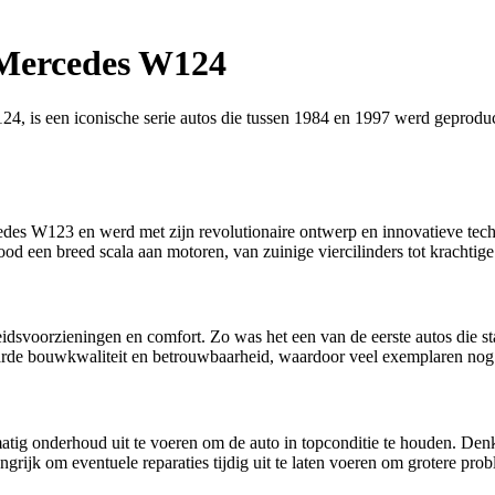
e Mercedes W124
s een iconische serie autos die tussen 1984 en 1997 werd geproduceer
s W123 en werd met zijn revolutionaire ontwerp en innovatieve techno
od een breed scala aan motoren, van zuinige viercilinders tot krachtige 
eidsvoorzieningen en comfort. Zo was het een van de eerste autos die 
de bouwkwaliteit en betrouwbaarheid, waardoor veel exemplaren nog s
tig onderhoud uit te voeren om de auto in topconditie te houden. Denk h
grijk om eventuele reparaties tijdig uit te laten voeren om grotere pr