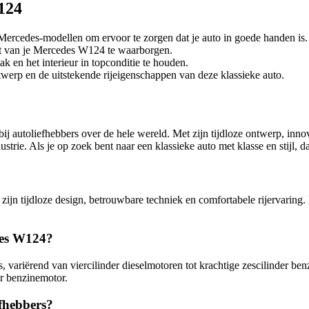
124
Mercedes-modellen om ervoor te zorgen dat je auto in goede handen is.
teit van je Mercedes W124 te waarborgen.
k en het interieur in topconditie te houden.
twerp en de uitstekende rijeigenschappen van deze klassieke auto.
ij autoliefhebbers over de hele wereld. Met zijn tijdloze ontwerp, inn
ustrie. Als je op zoek bent naar een klassieke auto met klasse en stijl
ijn tijdloze design, betrouwbare techniek en comfortabele rijervarin
des W124?
ariërend van viercilinder dieselmotoren tot krachtige zescilinder ben
der benzinemotor.
fhebbers?