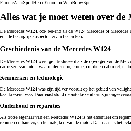
Familie
Auto
Sport
Heren
Economie
Wijn
Bouw
Spel
Alles wat je moet weten over d
De Mercedes W124, ook bekend als de W124 Mercedes of Mercedes 124, i
en alle belangrijke aspecten ervan bespreken.
Geschiedenis van de Mercedes W124
De Mercedes W124 werd geïntroduceerd als de opvolger van de Mercede
carrosserievarianten, waaronder sedan, coupé, combi en cabriolet, en bo
Kenmerken en technologie
De Mercedes W124 was zijn tijd ver vooruit op het gebied van veiligh
baanbrekend was. Daarnaast stond de auto bekend om zijn ongeëvenaar
Onderhoud en reparaties
Als trotse eigenaar van een Mercedes W124 is het essentieel om regelma
remmen en banden, en het nakijken van de motor. Daarnaast is het belan