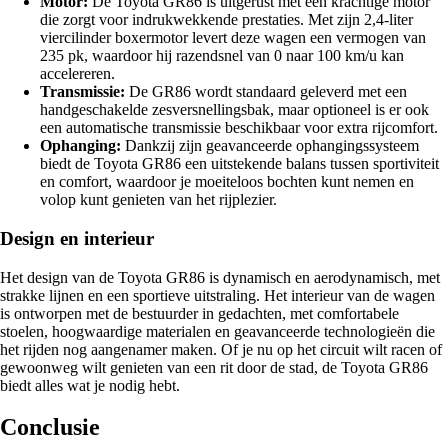
Motor:
De Toyota GR86 is uitgerust met een krachtige motor
die zorgt voor indrukwekkende prestaties. Met zijn 2,4-liter
viercilinder boxermotor levert deze wagen een vermogen van
235 pk, waardoor hij razendsnel van 0 naar 100 km/u kan
accelereren.
Transmissie:
De GR86 wordt standaard geleverd met een
handgeschakelde zesversnellingsbak, maar optioneel is er ook
een automatische transmissie beschikbaar voor extra rijcomfort.
Ophanging:
Dankzij zijn geavanceerde ophangingssysteem
biedt de Toyota GR86 een uitstekende balans tussen sportiviteit
en comfort, waardoor je moeiteloos bochten kunt nemen en
volop kunt genieten van het rijplezier.
Design en interieur
Het design van de Toyota GR86 is dynamisch en aerodynamisch, met
strakke lijnen en een sportieve uitstraling. Het interieur van de wagen
is ontworpen met de bestuurder in gedachten, met comfortabele
stoelen, hoogwaardige materialen en geavanceerde technologieën die
het rijden nog aangenamer maken. Of je nu op het circuit wilt racen of
gewoonweg wilt genieten van een rit door de stad, de Toyota GR86
biedt alles wat je nodig hebt.
Conclusie