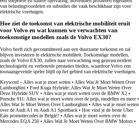
een soepelere en stillere rijervaring. Bovendien profiteren eigenaren
van belastingvoordelen en subsidies die vaak beschikbaar zijn voor
elektrische voertuigen.
Hoe ziet de toekomst van elektrische mobiliteit eruit
voor Volvo en wat kunnen we verwachten van
toekomstige modellen zoals de Volvo EX30?
Volvo heeft zich gecommitteerd aan een duurzame toekomst en zal
blijven investeren in elektrische mobiliteit. Toekomstige modellen,
zoals de Volvo EX30, zullen naar verwachting nog geavanceerdere
technologieën en verbeterde prestaties bieden, waardoor Volvo een
toonaangevende speler blijft op het gebied van elektrische voertuigen.
Keyword – Alles wat je moet weten
•
Alles Wat Je Moet Weten Over
Lamborghini
•
Ford Kuga Hybride: Alles Wat Je Moet Weten Over
Deze Hybride SUV
•
Alles wat je moet weten over de BMW X2
•
Porsche 911: Alles wat je moet weten over de prijs, modellen en meer
•
Alles Wat Je Moet Weten Over Lamborghini
•
Alles wat je moet weten
over de Audi A1 en Audi A1 Sportback
•
Hoe vind je de beste Uber
Eats promotiecodes in België?
•
Alles wat je moet weten over de
Mercedes EQA 250
•
Alles Wat Je Moet Weten Over BMW Motors
•