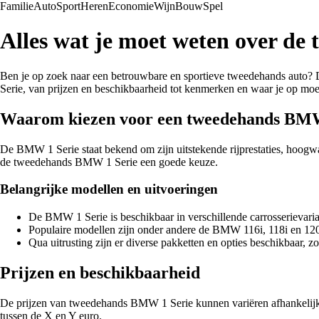
Familie
Auto
Sport
Heren
Economie
Wijn
Bouw
Spel
Alles wat je moet weten over d
Ben je op zoek naar een betrouwbare en sportieve tweedehands auto? 
Serie, van prijzen en beschikbaarheid tot kenmerken en waar je op moet 
Waarom kiezen voor een tweedehands BMW
De BMW 1 Serie staat bekend om zijn uitstekende rijprestaties, hoogwaa
de tweedehands BMW 1 Serie een goede keuze.
Belangrijke modellen en uitvoeringen
De BMW 1 Serie is beschikbaar in verschillende carrosserievari
Populaire modellen zijn onder andere de BMW 116i, 118i en 120
Qua uitrusting zijn er diverse pakketten en opties beschikbaar, z
Prijzen en beschikbaarheid
De prijzen van tweedehands BMW 1 Serie kunnen variëren afhankelijk 
tussen de X en Y euro.