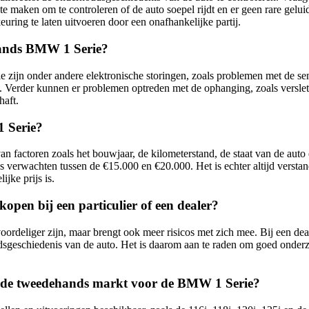
e maken om te controleren of de auto soepel rijdt en er geen rare geluid
uring te laten uitvoeren door een onafhankelijke partij.
hands BMW 1 Serie?
n onder andere elektronische storingen, zoals problemen met de senso
ng. Verder kunnen er problemen optreden met de ophanging, zoals versl
haft.
1 Serie?
n factoren zoals het bouwjaar, de kilometerstand, de staat van de aut
 verwachten tussen de €15.000 en €20.000. Het is echter altijd verstand
jke prijs is.
open bij een particulier of een dealer?
rdeliger zijn, maar brengt ook meer risicos met zich mee. Bij een deal
oudsgeschiedenis van de auto. Het is daarom aan te raden om goed onder
in de tweedehands markt voor de BMW 1 Serie?