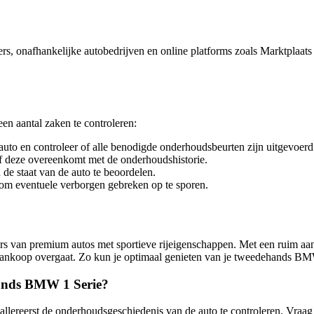
 onafhankelijke autobedrijven en online platforms zoals Marktplaats e
en aantal zaken te controleren:
uto en controleer of alle benodigde onderhoudsbeurten zijn uitgevoerd
of deze overeenkomt met de onderhoudshistorie.
 de staat van de auto te beoordelen.
 om eventuele verborgen gebreken op te sporen.
 van premium autos met sportieve rijeigenschappen. Met een ruim aanbo
ot aankoop overgaat. Zo kun je optimaal genieten van je tweedehands B
hands BMW 1 Serie?
lereerst de onderhoudsgeschiedenis van de auto te controleren. Vraag 