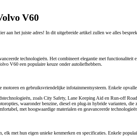
 Volvo V60
r aan het juiste adres! In dit uitgebreide artikel zullen we alles besp
ceerde technologieën. Het combineert elegantie met functionaliteit en
Volvo V60 een populaire keuze onder autoliefhebbers.
ge motoren en gebruiksvriendelijke infotainmentsysteem. Enkele opval
dstechnologieën, zoals City Safety, Lane Keeping Aid en Run-off Road 
ropties, waaronder benzine, diesel en plug-in hybride varianten, die z
comfortabel, met hoogwaardige materialen en geavanceerde technologieë
, elk met hun eigen unieke kenmerken en specificaties. Enkele populair