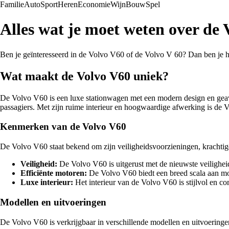
Familie
Auto
Sport
Heren
Economie
Wijn
Bouw
Spel
Alles wat je moet weten over de
Ben je geïnteresseerd in de Volvo V60 of de Volvo V 60? Dan ben je hie
Wat maakt de Volvo V60 uniek?
De Volvo V60 is een luxe stationwagen met een modern design en geavan
passagiers. Met zijn ruime interieur en hoogwaardige afwerking is de 
Kenmerken van de Volvo V60
De Volvo V60 staat bekend om zijn veiligheidsvoorzieningen, krachti
Veiligheid:
De Volvo V60 is uitgerust met de nieuwste veilighei
Efficiënte motoren:
De Volvo V60 biedt een breed scala aan moto
Luxe interieur:
Het interieur van de Volvo V60 is stijlvol en 
Modellen en uitvoeringen
De Volvo V60 is verkrijgbaar in verschillende modellen en uitvoeringen