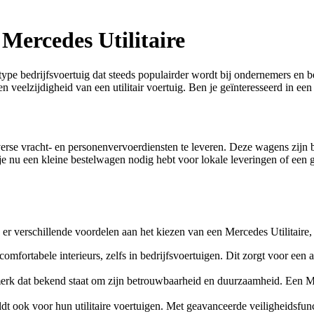
 Mercedes Utilitaire
n type bedrijfsvoertuig dat steeds populairder wordt bij ondernemers e
 veelzijdigheid van een utilitair voertuig. Ben je geïnteresseerd in ee
iverse vracht- en personenvervoerdiensten te leveren. Deze wagens zijn
je nu een kleine bestelwagen nodig hebt voor lokale leveringen of een g
ijn er verschillende voordelen aan het kiezen van een Mercedes Utilitaire
fortabele interieurs, zelfs in bedrijfsvoertuigen. Dit zorgt voor een a
 dat bekend staat om zijn betrouwbaarheid en duurzaamheid. Een Merc
dt ook voor hun utilitaire voertuigen. Met geavanceerde veiligheidsfun