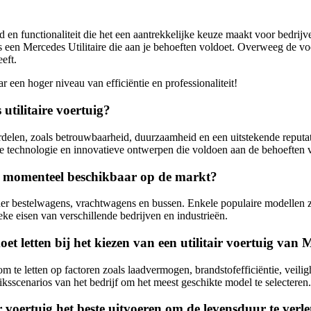
 en functionaliteit die het een aantrekkelijke keuze maakt voor bedrijv
 is een Mercedes Utilitaire die aan je behoeften voldoet. Overweeg de 
eeft.
r een hoger niveau van efficiëntie en professionaliteit!
utilitaire voertuig?
delen, zoals betrouwbaarheid, duurzaamheid en een uitstekende reputatie
e technologie en innovatieve ontwerpen die voldoen aan de behoeften v
jn momenteel beschikbaar op de markt?
er bestelwagens, vrachtwagens en bussen. Enkele populaire modellen zij
ke eisen van verschillende bedrijven en industrieën.
 letten bij het kiezen van een utilitair voertuig van 
 om te letten op factoren zoals laadvermogen, brandstofefficiëntie, veili
ksscenarios van het bedrijf om het meest geschikte model te selecteren.
voertuig het beste uitvoeren om de levensduur te verl