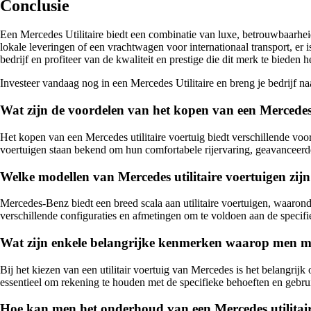
Conclusie
Een Mercedes Utilitaire biedt een combinatie van luxe, betrouwbaarheid
lokale leveringen of een vrachtwagen voor internationaal transport, er
bedrijf en profiteer van de kwaliteit en prestige die dit merk te bieden h
Investeer vandaag nog in een Mercedes Utilitaire en breng je bedrijf naa
Wat zijn de voordelen van het kopen van een Mercedes 
Het kopen van een Mercedes utilitaire voertuig biedt verschillende voor
voertuigen staan bekend om hun comfortabele rijervaring, geavanceerd
Welke modellen van Mercedes utilitaire voertuigen zi
Mercedes-Benz biedt een breed scala aan utilitaire voertuigen, waarond
verschillende configuraties en afmetingen om te voldoen aan de specifie
Wat zijn enkele belangrijke kenmerken waarop men moet
Bij het kiezen van een utilitair voertuig van Mercedes is het belangrijk
essentieel om rekening te houden met de specifieke behoeften en gebrui
Hoe kan men het onderhoud van een Mercedes utilitair 