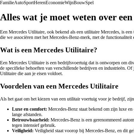
Familie
Auto
Sport
Heren
Economie
Wijn
Bouw
Spel
Alles wat je moet weten over een
Een Mercedes Utilitaire, ook bekend als een utilitaire Mercedes, is ee
die we associëren met het Mercedes-Benz-merk, met de functionaliteit en
Wat is een Mercedes Utilitaire?
Een Mercedes Utilitaire is een bedrijfsvoertuig dat is ontworpen om d
de specifieke behoeften van verschillende bedrijven en industrieën. Of 
Utilitaire die aan je eisen voldoet.
Voordelen van een Mercedes Utilitaire
Als het gaat om het kiezen van een utilitair voertuig voor je bedrijf, z
Luxe en comfort:
Mercedes-Benz staat bekend om zijn luxe en com
lange afstanden.
Betrouwbaarheid:
Mercedes-Benz is een gerenommeerd automerk
tegen intensief gebruik.
Veiligheid:
Veiligheid staat voorop bij Mercedes-Benz, en dit gel