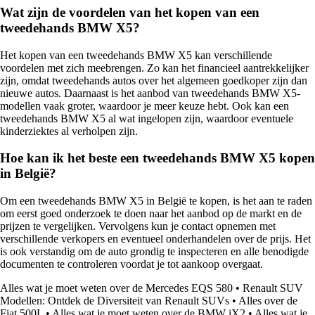
Wat zijn de voordelen van het kopen van een
tweedehands BMW X5?
Het kopen van een tweedehands BMW X5 kan verschillende
voordelen met zich meebrengen. Zo kan het financieel aantrekkelijker
zijn, omdat tweedehands autos over het algemeen goedkoper zijn dan
nieuwe autos. Daarnaast is het aanbod van tweedehands BMW X5-
modellen vaak groter, waardoor je meer keuze hebt. Ook kan een
tweedehands BMW X5 al wat ingelopen zijn, waardoor eventuele
kinderziektes al verholpen zijn.
Hoe kan ik het beste een tweedehands BMW X5 kopen
in België?
Om een tweedehands BMW X5 in België te kopen, is het aan te raden
om eerst goed onderzoek te doen naar het aanbod op de markt en de
prijzen te vergelijken. Vervolgens kun je contact opnemen met
verschillende verkopers en eventueel onderhandelen over de prijs. Het
is ook verstandig om de auto grondig te inspecteren en alle benodigde
documenten te controleren voordat je tot aankoop overgaat.
Alles wat je moet weten over de Mercedes EQS 580
•
Renault SUV
Modellen: Ontdek de Diversiteit van Renault SUVs
•
Alles over de
Fiat 500L
•
Alles wat je moet weten over de BMW iX2
•
Alles wat je