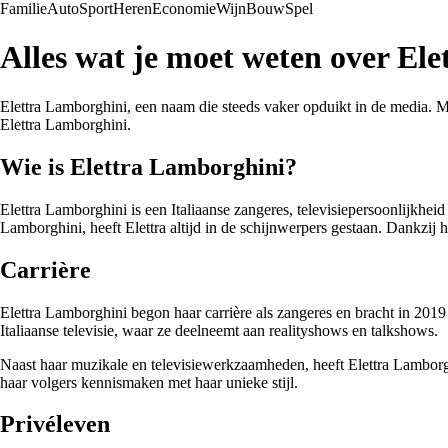
Familie
Auto
Sport
Heren
Economie
Wijn
Bouw
Spel
Alles wat je moet weten over El
Elettra Lamborghini, een naam die steeds vaker opduikt in de media. Maar
Elettra Lamborghini.
Wie is Elettra Lamborghini?
Elettra Lamborghini is een Italiaanse zangeres, televisiepersoonlijkhe
Lamborghini, heeft Elettra altijd in de schijnwerpers gestaan. Dankzij h
Carrière
Elettra Lamborghini begon haar carrière als zangeres en bracht in 201
Italiaanse televisie, waar ze deelneemt aan realityshows en talkshows.
Naast haar muzikale en televisiewerkzaamheden, heeft Elettra Lamborgh
haar volgers kennismaken met haar unieke stijl.
Privéleven