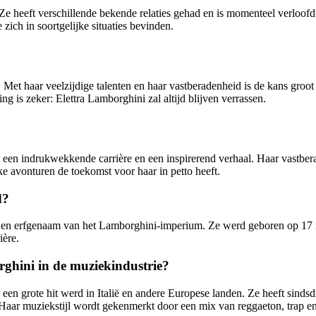
Ze heeft verschillende bekende relaties gehad en is momenteel verloofd
 zich in soortgelijke situaties bevinden.
r. Met haar veelzijdige talenten en haar vastberadenheid is de kans gro
ing is zeker: Elettra Lamborghini zal altijd blijven verrassen.
 een indrukwekkende carrière en een inspirerend verhaal. Haar vastbera
 avonturen de toekomst voor haar in petto heeft.
d?
eid en erfgenaam van het Lamborghini-imperium. Ze werd geboren op 17 
ière.
rghini in de muziekindustrie?
een grote hit werd in Italië en andere Europese landen. Ze heeft sinds
Haar muziekstijl wordt gekenmerkt door een mix van reggaeton, trap 