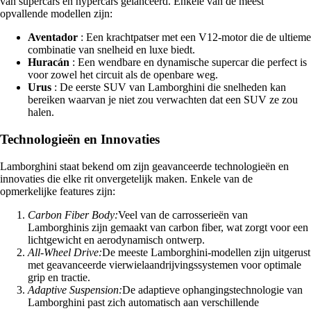
van supercars en hypercars gelanceerd. Enkele van de meest
opvallende modellen zijn:
Aventador
: Een krachtpatser met een V12-motor die de ultieme
combinatie van snelheid en luxe biedt.
Huracán
: Een wendbare en dynamische supercar die perfect is
voor zowel het circuit als de openbare weg.
Urus
: De eerste SUV van Lamborghini die snelheden kan
bereiken waarvan je niet zou verwachten dat een SUV ze zou
halen.
Technologieën en Innovaties
Lamborghini staat bekend om zijn geavanceerde technologieën en
innovaties die elke rit onvergetelijk maken. Enkele van de
opmerkelijke features zijn:
Carbon Fiber Body:
Veel van de carrosserieën van
Lamborghinis zijn gemaakt van carbon fiber, wat zorgt voor een
lichtgewicht en aerodynamisch ontwerp.
All-Wheel Drive:
De meeste Lamborghini-modellen zijn uitgerust
met geavanceerde vierwielaandrijvingssystemen voor optimale
grip en tractie.
Adaptive Suspension:
De adaptieve ophangingstechnologie van
Lamborghini past zich automatisch aan verschillende