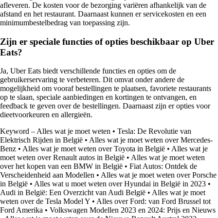
afleveren. De kosten voor de bezorging variëren afhankelijk van de
afstand en het restaurant. Daarnaast kunnen er servicekosten en een
minimumbestelbedrag van toepassing zijn.
Zijn er speciale functies of opties beschikbaar op Uber
Eats?
Ja, Uber Eats biedt verschillende functies en opties om de
gebruikerservaring te verbeteren. Dit omvat onder andere de
mogelijkheid om vooraf bestellingen te plaatsen, favoriete restaurants
op te slaan, speciale aanbiedingen en kortingen te ontvangen, en
feedback te geven over de bestellingen. Daarnaast zijn er opties voor
dieetvoorkeuren en allergieën.
Keyword – Alles wat je moet weten
•
Tesla: De Revolutie van
Elektrisch Rijden in België
•
Alles wat je moet weten over Mercedes-
Benz
•
Alles wat je moet weten over Toyota in België
•
Alles wat je
moet weten over Renault autos in België
•
Alles wat je moet weten
over het kopen van een BMW in België
•
Fiat Autos: Ontdek de
Verscheidenheid aan Modellen
•
Alles wat je moet weten over Porsche
in België
•
Alles wat u moet weten over Hyundai in België in 2023
•
Audi in België: Een Overzicht van Audi België
•
Alles wat je moet
weten over de Tesla Model Y
•
Alles over Ford: van Ford Brussel tot
Ford Amerika
•
Volkswagen Modellen 2023 en 2024: Prijs en Nieuws