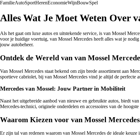
Familie
Auto
Sport
Heren
Economie
Wijn
Bouw
Spel
Alles Wat Je Moet Weten Over v
Als het gaat om luxe autos en uitstekende service, is van Mossel Mer
voor je huidige voertuig, van Mossel Mercedes heeft alles wat je nodi
jouw autobeheer.
Ontdek de Wereld van van Mossel Mercede
Van Mossel Mercedes staat bekend om zijn brede assortiment aan Merce
sportieve cabriolet, bij van Mossel Mercedes vind je altijd de perfecte 
Mercedes van Mossel: Jouw Partner in Mobiliteit
Naast het uitgebreide aanbod van nieuwe en gebruikte autos, biedt van
Mercedes-technici, originele onderdelen en accessoires van de hoogste kw
Waarom Kiezen voor van Mossel Mercedes
Er zijn tal van redenen waarom van Mossel Mercedes de ideale keuze is