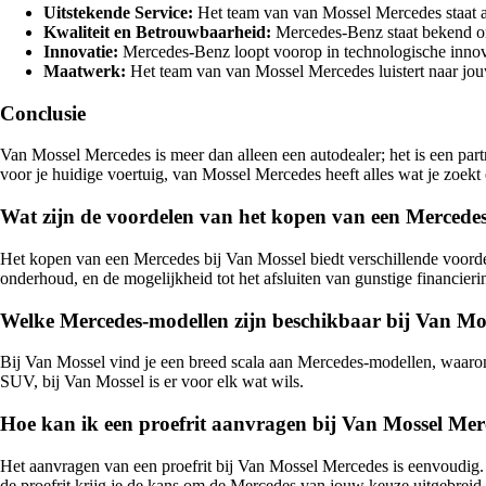
Uitstekende Service:
Het team van van Mossel Mercedes staat al
Kwaliteit en Betrouwbaarheid:
Mercedes-Benz staat bekend om 
Innovatie:
Mercedes-Benz loopt voorop in technologische innovat
Maatwerk:
Het team van van Mossel Mercedes luistert naar jou
Conclusie
Van Mossel Mercedes is meer dan alleen een autodealer; het is een partn
voor je huidige voertuig, van Mossel Mercedes heeft alles wat je zoe
Wat zijn de voordelen van het kopen van een Mercedes
Het kopen van een Mercedes bij Van Mossel biedt verschillende voord
onderhoud, en de mogelijkheid tot het afsluiten van gunstige financierin
Welke Mercedes-modellen zijn beschikbaar bij Van Mo
Bij Van Mossel vind je een breed scala aan Mercedes-modellen, waaro
SUV, bij Van Mossel is er voor elk wat wils.
Hoe kan ik een proefrit aanvragen bij Van Mossel Mer
Het aanvragen van een proefrit bij Van Mossel Mercedes is eenvoudig.
de proefrit krijg je de kans om de Mercedes van jouw keuze uitgebreid t