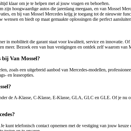
tijd klaar om je te helpen met al jouw vragen en behoeften.
zijn hoogwaardige autos die jarenlang meegaan, en van Mossel Mercede
ies, en bij van Mossel Mercedes krijg je toegang tot de nieuwste func
w wensen en biedt op maat gemaakte oplossingen die perfect aansluiten
er in mobiliteit die garant staat voor kwaliteit, service en innovatie.
kt en meer. Bezoek een van hun vestigingen en ontdek zelf waarom van 
 bij Van Mossel?
elen, zoals een uitgebreid aanbod van Mercedes-modellen, professione
gs- en leaseopties.
ssel?
nder de A-Klasse, C-Klasse, E-Klasse, GLA, GLC en GLE. Of je nu op 
cedes?
 Je kunt telefonisch contact opnemen met de vestiging van jouw keuze 
e testen en te ervaren.