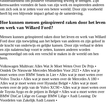
vastberadenheid om positieve verandering teweeg te brengen. Zijn
kernwaarden vormden de basis van zijn werk en inspireerden anderen
om zich ook in te zetten voor een betere wereld. Door zijn voorbeeld
heeft hij een blijvende impact gehad op de samenleving.
Hoe kunnen mensen geïnspireerd raken door het leven
en werk van Willard Ford?
Mensen kunnen geïnspireerd raken door het leven en werk van Willard
Ford door zijn toewijding aan het helpen van anderen en zijn geloof in
de kracht van onderwijs en gelijke kansen. Door zijn verhaal te delen
en zijn nalatenschap voort te zetten, kunnen anderen worden
aangemoedigd om ook een verschil te maken in de wereld om hen
heen.
Volkswagen Multivan: Alles Wat Je Moet Weten Over De Prijs
•
Ontdek De Nieuwste Mercedes Modellen Voor 2023
•
Alles wat je
moet weten over BMW Smets in Lier
•
Alles wat je moet weten over
Volvo Trucks
•
Alles wat je moet weten over de Mercedes A 180
•
Alles wat je moet weten over Hyundai België
•
Alles wat je moet
weten over de prijs van de Volvo XC90
•
Alles wat je moet weten over
de Toyota Aygo en de prijzen in België
•
Alles wat u moet weten over
BMW DisCar Liège en Garage BMW Liège
•
Audi Leasing: De
Voordelen van Zakelijk Audi Leasen
•