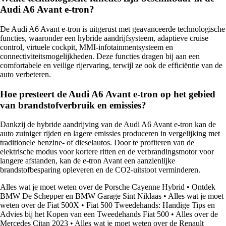
Audi A6 Avant e-tron?
De Audi A6 Avant e-tron is uitgerust met geavanceerde technologische
functies, waaronder een hybride aandrijfsysteem, adaptieve cruise
control, virtuele cockpit, MMI-infotainmentsysteem en
connectiviteitsmogelijkheden. Deze functies dragen bij aan een
comfortabele en veilige rijervaring, terwijl ze ook de efficiëntie van de
auto verbeteren.
Hoe presteert de Audi A6 Avant e-tron op het gebied
van brandstofverbruik en emissies?
Dankzij de hybride aandrijving van de Audi A6 Avant e-tron kan de
auto zuiniger rijden en lagere emissies produceren in vergelijking met
traditionele benzine- of dieselautos. Door te profiteren van de
elektrische modus voor kortere ritten en de verbrandingsmotor voor
langere afstanden, kan de e-tron Avant een aanzienlijke
brandstofbesparing opleveren en de CO2-uitstoot verminderen.
Alles wat je moet weten over de Porsche Cayenne Hybrid
•
Ontdek
BMW De Schepper en BMW Garage Sint Niklaas
•
Alles wat je moet
weten over de Fiat 500X
•
Fiat 500 Tweedehands: Handige Tips en
Advies bij het Kopen van een Tweedehands Fiat 500
•
Alles over de
Mercedes Citan 2023
•
Alles wat je moet weten over de Renault