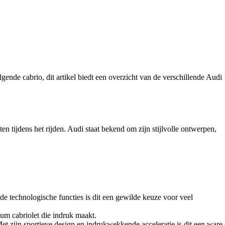
gende cabrio, dit artikel biedt een overzicht van de verschillende Audi
 tijdens het rijden. Audi staat bekend om zijn stijlvolle ontwerpen,
de technologische functies is dit een gewilde keuze voor veel
ium cabriolet die indruk maakt.
et zijn sportieve design en indrukwekkende acceleratie is dit een ware