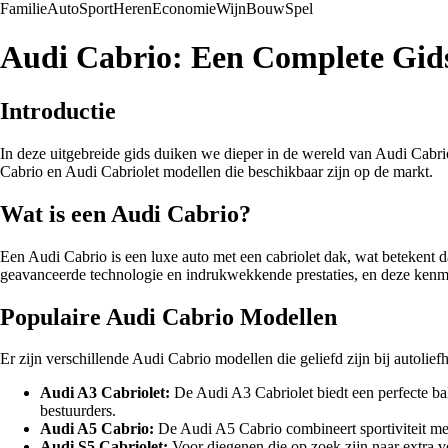
Familie
Auto
Sport
Heren
Economie
Wijn
Bouw
Spel
Audi Cabrio: Een Complete Gid
Introductie
In deze uitgebreide gids duiken we dieper in de wereld van Audi Cabrio
Cabrio en Audi Cabriolet modellen die beschikbaar zijn op de markt.
Wat is een Audi Cabrio?
Een Audi Cabrio is een luxe auto met een cabriolet dak, wat betekent d
geavanceerde technologie en indrukwekkende prestaties, en deze ken
Populaire Audi Cabrio Modellen
Er zijn verschillende Audi Cabrio modellen die geliefd zijn bij autolie
Audi A3 Cabriolet:
De Audi A3 Cabriolet biedt een perfecte bal
bestuurders.
Audi A5 Cabrio:
De Audi A5 Cabrio combineert sportiviteit met 
Audi S5 Cabriolet:
Voor diegenen die op zoek zijn naar extra v