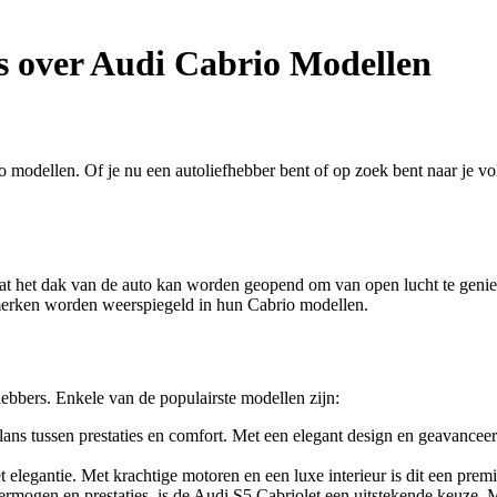
s over Audi Cabrio Modellen
 modellen. Of je nu een autoliefhebber bent of op zoek bent naar je vol
at het dak van de auto kan worden geopend om van open lucht te genieten
merken worden weerspiegeld in hun Cabrio modellen.
fhebbers. Enkele van de populairste modellen zijn:
ans tussen prestaties en comfort. Met een elegant design en geavanceer
elegantie. Met krachtige motoren en een luxe interieur is dit een prem
ermogen en prestaties, is de Audi S5 Cabriolet een uitstekende keuze. M