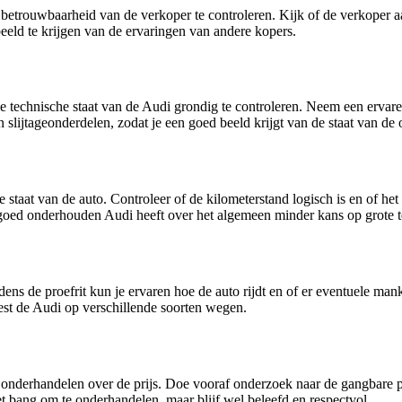
 betrouwbaarheid van de verkoper te controleren. Kijk of de verkoper aa
eeld te krijgen van de ervaringen van andere kopers.
de technische staat van de Audi grondig te controleren. Neem een ervar
lijtageonderdelen, zodat je een goed beeld krijgt van de staat van de 
taat van de auto. Controleer of de kilometerstand logisch is en of het
en goed onderhouden Audi heeft over het algemeen minder kans op grote
dens de proefrit kun je ervaren hoe de auto rijdt en of er eventuele man
test de Audi op verschillende soorten wegen.
e onderhandelen over de prijs. Doe vooraf onderzoek naar de gangbare 
 bang om te onderhandelen, maar blijf wel beleefd en respectvol.