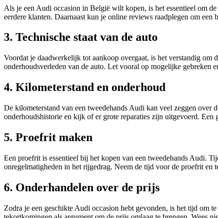
Als je een Audi occasion in België wilt kopen, is het essentieel om de
eerdere klanten. Daarnaast kun je online reviews raadplegen om een b
3. Technische staat van de auto
Voordat je daadwerkelijk tot aankoop overgaat, is het verstandig om 
onderhoudsverleden van de auto. Let vooral op mogelijke gebreken en s
4. Kilometerstand en onderhoud
De kilometerstand van een tweedehands Audi kan veel zeggen over de s
onderhoudshistorie en kijk of er grote reparaties zijn uitgevoerd. E
5. Proefrit maken
Een proefrit is essentieel bij het kopen van een tweedehands Audi. Tij
onregelmatigheden in het rijgedrag. Neem de tijd voor de proefrit en 
6. Onderhandelen over de prijs
Zodra je een geschikte Audi occasion hebt gevonden, is het tijd om t
tekortkomingen als argument om de prijs omlaag te brengen. Wees niet