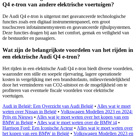
Q4 e-tron van andere elektrische voertuigen?
De Audi Q4 e-tron is uitgerust met geavanceerde technologische
functies zoals een digitaal instrumentenpaneel, een groot
touchscreen infotainmentsysteem en geavanceerde rijhulpsystemen.
Deze functies dragen bij aan het comfort, gemak en veiligheid van
de bestuurder en passagiers.
Wat zijn de belangrijkste voordelen van het rijden in
een elektrische Audi Q4 e-tron?
Het rijden in een elektrische Audi Q4 e-tron biedt diverse voordelen,
waaronder een stille en soepele rijervaring, lagere operationele
kosten in vergelijking met een brandstofauto, milieuvriendelijkheid
door het verminderen van CO2-uitstoot en de mogelijkheid om te
profiteren van eventuele fiscale voordelen voor elektrische
voertuigen.
Audi in België: Een Overzicht van Audi België
•
Alles wat je moet
weten over Nissan in België
•
Volkswagen Modellen 2023 en 2024:
Prijs en Nieuws
•
Alles wat je moet weten over het kopen van een
BMW in België
•
Alles wat je moet weten over de BMW i4
•
Harrison Ford: Een Iconische Acteur
•
Alles wat je moet weten over
het kopen van een BMW in België
•
Volkswagen Modellen 2023 en