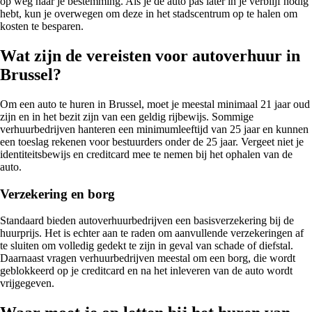
op weg naar je bestemming. Als je de auto pas later in je verblijf nodig
hebt, kun je overwegen om deze in het stadscentrum op te halen om
kosten te besparen.
Wat zijn de vereisten voor autoverhuur in
Brussel?
Om een auto te huren in Brussel, moet je meestal minimaal 21 jaar oud
zijn en in het bezit zijn van een geldig rijbewijs. Sommige
verhuurbedrijven hanteren een minimumleeftijd van 25 jaar en kunnen
een toeslag rekenen voor bestuurders onder de 25 jaar. Vergeet niet je
identiteitsbewijs en creditcard mee te nemen bij het ophalen van de
auto.
Verzekering en borg
Standaard bieden autoverhuurbedrijven een basisverzekering bij de
huurprijs. Het is echter aan te raden om aanvullende verzekeringen af
te sluiten om volledig gedekt te zijn in geval van schade of diefstal.
Daarnaast vragen verhuurbedrijven meestal om een borg, die wordt
geblokkeerd op je creditcard en na het inleveren van de auto wordt
vrijgegeven.