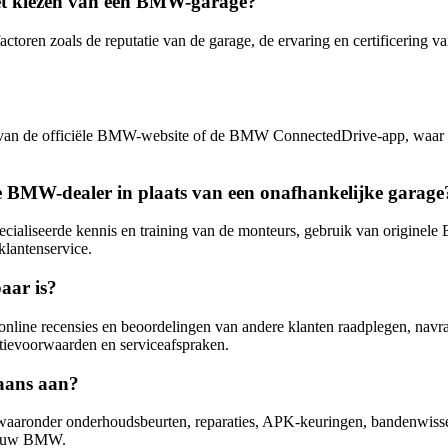
 het kiezen van een BMW-garage?
ctoren zoals de reputatie van de garage, de ervaring en certificering v
van de officiële BMW-website of de BMW ConnectedDrive-app, waar u e
ële BMW-dealer in plaats van een onafhankelijke garage
pecialiseerde kennis en training van de monteurs, gebruik van origin
klantenservice.
aar is?
line recensies en beoordelingen van andere klanten raadplegen, navra
tievoorwaarden en serviceafspraken.
aans aan?
aaronder onderhoudsbeurten, reparaties, APK-keuringen, bandenwissels,
or uw BMW.