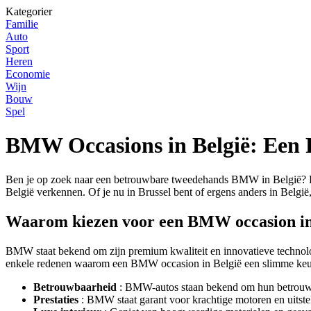
Kategorier
Familie
Auto
Sport
Heren
Economie
Wijn
Bouw
Spel
BMW Occasions in België: Een
Ben je op zoek naar een betrouwbare tweedehands BMW in België? Dan 
België verkennen. Of je nu in Brussel bent of ergens anders in Belgi
Waarom kiezen voor een BMW occasion in
BMW staat bekend om zijn premium kwaliteit en innovatieve technolog
enkele redenen waarom een BMW occasion in België een slimme keuz
Betrouwbaarheid
: BMW-autos staan ​​bekend om hun betrouw
Prestaties
: BMW staat garant voor krachtige motoren en uitstek