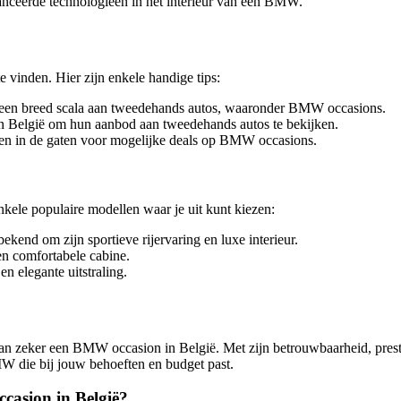
nceerde technologieën in het interieur van een BMW.
vinden. Hier zijn enkele handige tips:
 een breed scala aan tweedehands autos, waaronder BMW occasions.
 België om hun aanbod aan tweedehands autos te bekijken.
ten in de gaten voor mogelijke deals op BMW occasions.
kele populaire modellen waar je uit kunt kiezen:
end om zijn sportieve rijervaring en luxe interieur.
n comfortabele cabine.
n elegante uitstraling.
n zeker een BMW occasion in België. Met zijn betrouwbaarheid, presta
W die bij jouw behoeften en budget past.
casion in België?