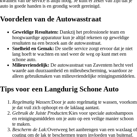
kwaliteit van de service is altijd hoog. Je kunt er zeker van zijn dat je
auto in goede handen is en grondig wordt gereinigd.
Voordelen van de Autowasstraat
Geweldige Resultaten:
Dankzij het professionele team en
hoogwaardige apparatuur kun je altijd rekenen op geweldige
resultaten na een bezoek aan de autowasstraat.
Snelheid en Gemak:
De snelle service zorgt ervoor dat je niet
lang hoeft te wachten en snel weer de weg op kunt met een
schone auto.
Milieuvriendelijk:
De autowasstraat van Zaventem hecht veel
waarde aan duurzaamheid en milieubescherming, waardoor ze
alleen gebruikmaken van milieuvriendelijke reinigingsmiddelen.
Tips voor een Langdurig Schone Auto
Regelmatig Wassen:
Door je auto regelmatig te wassen, voorkom
je dat vuil zich ophoopt en de laklaag aantast.
Gebruik de Juiste Producten:
Kies voor speciale autoshampoos
en reinigingsmiddelen om je auto op een veilige manier schoon
te maken.
Bescherm de Lak:
Overweeg het aanbrengen van een waxlaag of
coating om de lak te beschermen tegen invloeden van buitenaf.