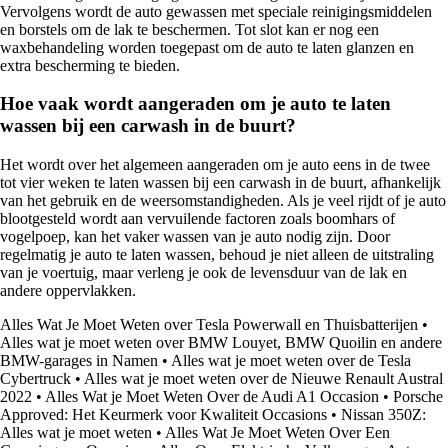
Vervolgens wordt de auto gewassen met speciale reinigingsmiddelen
en borstels om de lak te beschermen. Tot slot kan er nog een
waxbehandeling worden toegepast om de auto te laten glanzen en
extra bescherming te bieden.
Hoe vaak wordt aangeraden om je auto te laten
wassen bij een carwash in de buurt?
Het wordt over het algemeen aangeraden om je auto eens in de twee
tot vier weken te laten wassen bij een carwash in de buurt, afhankelijk
van het gebruik en de weersomstandigheden. Als je veel rijdt of je auto
blootgesteld wordt aan vervuilende factoren zoals boomhars of
vogelpoep, kan het vaker wassen van je auto nodig zijn. Door
regelmatig je auto te laten wassen, behoud je niet alleen de uitstraling
van je voertuig, maar verleng je ook de levensduur van de lak en
andere oppervlakken.
Alles Wat Je Moet Weten over Tesla Powerwall en Thuisbatterijen
•
Alles wat je moet weten over BMW Louyet, BMW Quoilin en andere
BMW-garages in Namen
•
Alles wat je moet weten over de Tesla
Cybertruck
•
Alles wat je moet weten over de Nieuwe Renault Austral
2022
•
Alles Wat je Moet Weten Over de Audi A1 Occasion
•
Porsche
Approved: Het Keurmerk voor Kwaliteit Occasions
•
Nissan 350Z:
Alles wat je moet weten
•
Alles Wat Je Moet Weten Over Een