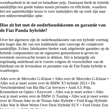
wendbaarheid in de stad en betaalbare prijs. Daarnaast biedt de hybride
aandrijflijn een goede balans tussen prestaties en efficiëntie, waardoor
het een aantrekkelijke keuze is voor stadsrijders die op zoek zijn naar
een milieuvriendelijke optie.
Hoe zit het met de onderhoudskosten en garantie van
de Fiat Panda hybride?
Over het algemeen zijn de onderhoudskosten van een hybride voertuig
iets hoger dan die van een traditionele auto vanwege de complexere
aandrijflijn. Echter, fabrikanten bieden vaak uitgebreide garanties op de
hybride componenten om de eigenaren gemoedsrust te geven en
eventuele onverwachte kosten te dekken. Het is belangrijk om
regelmatig onderhoud uit te voeren volgens de voorschriften van de
fabrikant om de levensduur en prestaties van de Fiat Panda hybride te
waarborgen.
Alles over de Mercedes G-Klasse
•
Alles over de Mercedes G-Klasse
•
Alles wat je moet weten over de BMW X5 hybride 2023
•
De
Verscheidenheid van Bla Bla Car Services
•
Audi A3: Prijs,
Kenmerken en Opties
•
Keyword – Alles wat je moet weten
•
Alles
wat je moet weten over de BMW i5 Touring
•
Alles wat je moet weten
over de Nissan Juke en de Nissan Juke Hybride
•
Ford Kuga Hybride:
Alles Wat Je Moet Weten Over Deze Hybride SUV
•
Ford Fiesta: Een