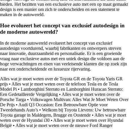
bieden. Het bezitten van een exclusieve auto met een op maat gemaakt
design is een manier om zich te onderscheiden en een statement te
maken in de autowereld.
Hoe evolueert het concept van exclusief autodesign in
de moderne autowereld?
In de moderne autowereld evolueert het concept van exclusief
autodesign voortdurend, waarbij fabrikanten en ontwerpers streven
naar innovatie, duurzaamheid en personalisatie. Er is een groeiende
vraag naar exclusieve autos met een uniek design die voldoen aan de
hoge verwachtingen en eisen van veeleisende klanten die op zoek zijn
naar een onderscheidende en luxueuze rijervaring.
Alles wat je moet weten over de Toyota GR en de Toyota Yaris GR
prijs
•
Alles wat je moet weten over de telefoon Tesla en de Tesla
Model Pi
•
Lamborghini Sterrato en Lamborghini Huracan Sterrato:
Een Gedetailleerde Vergelijking
•
Alles wat je moet weten over de
Porsche Targa
•
Volkswagen Multivan: Alles Wat Je Moet Weten Over
De Prijs
•
Audi Q3 Occasion: Een Betrouwbare Optie voor
Tweedehands Auto’s
•
Welkom bij Toyota Lievens: Uw betrouwbare
Toyota garage in Maldegem, Brugge en Oostende
•
Alles wat je moet
weten over de Hyundai i30
•
Alles wat je moet weten over Hyundai
België
•
Alles wat je moet weten over de nieuwe Ford Ranger