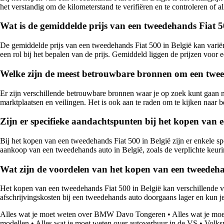
het verstandig om de kilometerstand te verifiëren en te controleren of
Wat is de gemiddelde prijs van een tweedehands Fiat 5
De gemiddelde prijs van een tweedehands Fiat 500 in België kan variëre
een rol bij het bepalen van de prijs. Gemiddeld liggen de prijzen voor
Welke zijn de meest betrouwbare bronnen om een tweed
Er zijn verschillende betrouwbare bronnen waar je op zoek kunt gaan n
marktplaatsen en veilingen. Het is ook aan te raden om te kijken naar
Zijn er specifieke aandachtspunten bij het kopen van 
Bij het kopen van een tweedehands Fiat 500 in België zijn er enkele s
aankoop van een tweedehands auto in België, zoals de verplichte keuring
Wat zijn de voordelen van het kopen van een tweedehan
Het kopen van een tweedehands Fiat 500 in België kan verschillende v
afschrijvingskosten bij een tweedehands auto doorgaans lager en kun je p
Alles wat je moet weten over BMW Davo Tongeren
•
Alles wat je mo
modellen
•
Alles wat je moet weten over autoverhuur in de VS
•
Volks