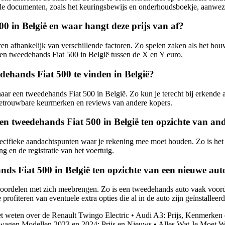
 alle documenten, zoals het keuringsbewijs en onderhoudsboekje, aanwezi
00 in België en waar hangt deze prijs van af?
n afhankelijk van verschillende factoren. Zo spelen zaken als het bouwj
 een tweedehands Fiat 500 in België tussen de X en Y euro.
ehands Fiat 500 te vinden in België?
aar een tweedehands Fiat 500 in België. Zo kun je terecht bij erkende 
 betrouwbare keurmerken en reviews van andere kopers.
een tweedehands Fiat 500 in België ten opzichte van an
pecifieke aandachtspunten waar je rekening mee moet houden. Zo is het 
 en de registratie van het voertuig.
ds Fiat 500 in België ten opzichte van een nieuwe aut
oordelen met zich meebrengen. Zo is een tweedehands auto vaak voorde
rofiteren van eventuele extra opties die al in de auto zijn geïnstalleerd
et weten over de Renault Twingo Electric
•
Audi A3: Prijs, Kenmerken 
wagen Modellen 2023 en 2024: Prijs en Nieuws
•
Alles Wat Je Moet W