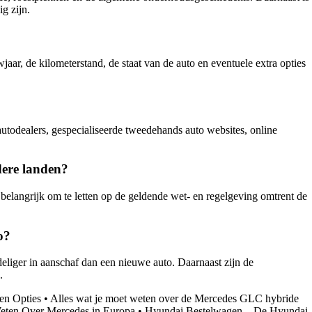
g zijn.
aar, de kilometerstand, de staat van de auto en eventuele extra opties
autodealers, gespecialiseerde tweedehands auto websites, online
dere landen?
belangrijk om te letten op de geldende wet- en regelgeving omtrent de
o?
liger in aanschaf dan een nieuwe auto. Daarnaast zijn de
.
en Opties
•
Alles wat je moet weten over de Mercedes GLC hybride
eten Over Mercedes in Europa
•
Hyundai Bestelwagen – De Hyundai