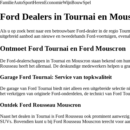
Familie
Auto
Sport
Heren
Economie
Wijn
Bouw
Spel
Ford Dealers in Tournai en Mo
Als u op zoek bent naar een betrouwbare Ford-dealer in de regio Tour
uitgebreid aanbod aan nieuwe en tweedehands Ford-voertuigen, evenal
Ontmoet Ford Tournai en Ford Mouscron
De Ford-dealerschappen in Tournai en Mouscron staan bekend om hun u
Rousseau heeft het allemaal. De deskundige medewerkers helpen u graag
Garage Ford Tournai: Service van topkwaliteit
De garage van Ford Tournai biedt niet alleen een uitgebreide selectie
het verkrijgen van originele Ford-onderdelen, de technici van Ford Tour
Ontdek Ford Rousseau Mouscron
Naast het dealen in Tournai is Ford Rousseau ook prominent aanwezi
SUVs. Bovendien kunt u bij Ford Rousseau Mouscron terecht voor aant