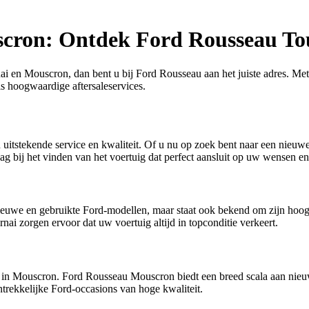
uscron: Ontdek Ford Rousseau T
nai en Mouscron, dan bent u bij Ford Rousseau aan het juiste adres. M
s hoogwaardige aftersaleservices.
itstekende service en kwaliteit. Of u nu op zoek bent naar een nieuw
 bij het vinden van het voertuig dat perfect aansluit op uw wensen en
 nieuwe en gebruikte Ford-modellen, maar staat ook bekend om zijn hoog
nai zorgen ervoor dat uw voertuig altijd in topconditie verkeert.
g in Mouscron. Ford Rousseau Mouscron biedt een breed scala aan nie
rekkelijke Ford-occasions van hoge kwaliteit.