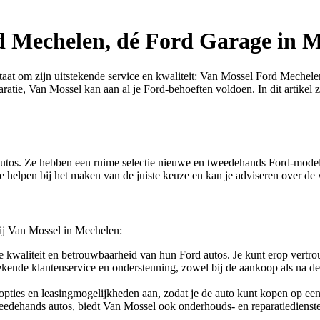
d Mechelen, dé Ford Garage in 
taat om zijn uitstekende service en kwaliteit: Van Mossel Ford Mechel
tie, Van Mossel kan aan al je Ford-behoeften voldoen. In dit artikel 
utos. Ze hebben een ruime selectie nieuwe en tweedehands Ford-modelle
helpen bij het maken van de juiste keuze en kan je adviseren over de v
bij Van Mossel in Mechelen:
kwaliteit en betrouwbaarheid van hun Ford autos. Je kunt erop vertro
ekende klantenservice en ondersteuning, zowel bij de aankoop als na de
pties en leasingmogelijkheden aan, zodat je de auto kunt kopen op een m
dehands autos, biedt Van Mossel ook onderhouds- en reparatiedienste