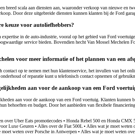
en breed scala aan diensten aan, waaronder verkoop van nieuwe en tw
erkoop. Door deze uitgebreide diensten kunnen klanten bij de Ford gara
 keuze voor autoliefhebbers?
expertise in de auto-industrie, vooral op het gebied van Ford voertui
oogwaardige service bieden. Bovendien hecht Van Mossel Mechelen Ford
elen voor meer informatie of het plannen van een af
ontact op te nemen met hun klantenservice, het invullen van het onlin
r onderhoud of reparatie kunt u telefonisch contact opnemen of gebrui
elijkheden aan voor de aankoop van een Ford voertui
ijkheden aan voor de aankoop van een Ford voertuig. Klanten kunnen b
ij hun behoeften en budget. Door het aanbieden van flexibele financie
en over Uber Eats promotiecodes
•
Honda Rebel 500 en Honda CMX 5
voor Luxe Geuren
•
Alles over de Fiat 500L
•
Alles wat je moet weten 
e moet weten over Porsche in Antwerpen
•
Alles wat je moet weten ov