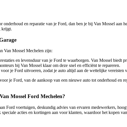
onderhoud en reparatie van je Ford, dan ben je bij Van Mossel aan het 
krijgt.
 Garage
an Van Mossel Mechelen zijn:
restaties en levensduur van je Ford te waarborgen. Van Mossel biedt pr
onteurs bij Van Mossel klaar om deze snel en efficiënt te repareren.
r je Ford uitvoeren, zodat je auto altijd aan de wettelijke vereisten v
 voor je Ford, van de aankoop van een nieuwe auto tot onderhoud en r
j Van Mossel Ford Mechelen?
 aan Ford voertuigen, deskundig advies van ervaren medewerkers, hoog
peciale acties en kortingen aan voor klanten, waardoor het kopen van 