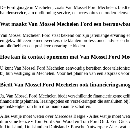
De Ford garage in Mechelen, zoals Van Mossel Ford Mechelen, biedt e
bandenservice, airconditioning service, en accessoires en onderdelenv
Wat maakt Van Mossel Mechelen Ford een betrouwbare
Van Mossel Mechelen Ford staat bekend om zijn jarenlange ervaring en 
en gekwalificeerde medewerkers die klanten professioneel advies en h
autoliefhebber een positieve ervaring te bieden.
Hoe kan ik contact opnemen met Van Mossel Ford Mech
U kunt Van Mossel Ford Mechelen eenvoudig bereiken door telefonisch c
bij hun vestiging in Mechelen. Voor het plannen van een afspraak voo
Biedt Van Mossel Ford Mechelen ook financieringsmog
Ja, Van Mossel Ford Mechelen biedt verschillende financieringsmogel
financieringsplannen, leasingopties en verzekeringen die aansluiten b
gemakkelijker om hun droomauto aan te schaffen.
Alles wat je moet weten over Mercedes België
•
Alles wat je moet wet
duurzame keuze
•
Tom Ford Oud Wood en Tom Ford Oud: Een Gids 
in Duitsland, Duitsland en Duitsland
•
Porsche Antwerpen: Alles wat j