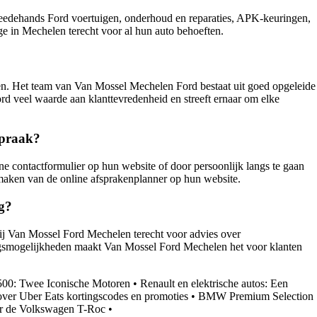
eedehands Ford voertuigen, onderhoud en reparaties, APK-keuringen,
ge in Mechelen terecht voor al hun auto behoeften.
gen. Het team van Van Mossel Mechelen Ford bestaat uit goed opgeleide
 veel waarde aan klanttevredenheid en streeft ernaar om elke
spraak?
e contactformulier op hun website of door persoonlijk langs te gaan
kmaken van de online afsprakenplanner op hun website.
g?
ij Van Mossel Ford Mechelen terecht voor advies over
ringsmogelijkheden maakt Van Mossel Ford Mechelen het voor klanten
00: Twee Iconische Motoren
•
Renault en elektrische autos: Een
over Uber Eats kortingscodes en promoties
•
BMW Premium Selection
er de Volkswagen T-Roc
•