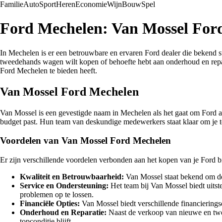
Familie
Auto
Sport
Heren
Economie
Wijn
Bouw
Spel
Ford Mechelen: Van Mossel For
In Mechelen is er een betrouwbare en ervaren Ford dealer die bekend s
tweedehands wagen wilt kopen of behoefte hebt aan onderhoud en repara
Ford Mechelen te bieden heeft.
Van Mossel Ford Mechelen
Van Mossel is een gevestigde naam in Mechelen als het gaat om Ford a
budget past. Hun team van deskundige medewerkers staat klaar om je te 
Voordelen van Van Mossel Ford Mechelen
Er zijn verschillende voordelen verbonden aan het kopen van je Ford 
Kwaliteit en Betrouwbaarheid:
Van Mossel staat bekend om de 
Service en Ondersteuning:
Het team bij Van Mossel biedt uitst
problemen op te lossen.
Financiële Opties:
Van Mossel biedt verschillende financieringso
Onderhoud en Reparatie:
Naast de verkoop van nieuwe en twee
topconditie blijft.