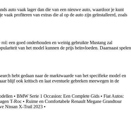
nds auto vaak lager dan die van een nieuwe auto, waardoor je kunt
vaak profiteren van extras die al op de auto zijn geïnstalleerd, zoals
ote rol: een goed onderhouden en weinig gebruikte Mustang zal
opulariteit van het model kunnen de prijs beïnvloeden. Daarnaast spelen
research hebt gedaan naar de marktwaarde van het specifieke model en
maar blijf ook kritisch en laat eventuele gebreken meewegen in de
odellen
•
BMW Serie 1 Occasion: Een Complete Gids
•
Fiat Autos:
wagen T-Roc
•
Ruime en Comfortabele Renault Megane Grandtour
e Nissan X-Trail 2023
•