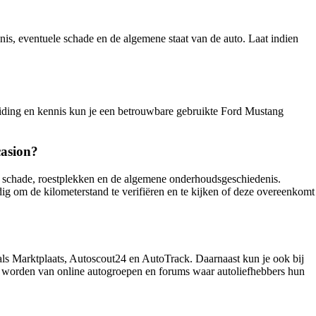
nis, eventuele schade en de algemene staat van de auto. Laat indien
ereiding en kennis kun je een betrouwbare gebruikte Ford Mustang
casion?
le schade, roestplekken en de algemene onderhoudsgeschiedenis.
dig om de kilometerstand te verifiëren en te kijken of deze overeenkomt
als Marktplaats, Autoscout24 en AutoTrack. Daarnaast kun je ook bij
 te worden van online autogroepen en forums waar autoliefhebbers hun