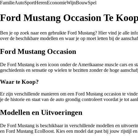
Familie
Auto
Sport
Heren
Economie
Wijn
Bouw
Spel
Ford Mustang Occasion Te Koo
Ben je op zoek naar een gebruikte Ford Mustang? Hier vind je alle in
over de beschikbare modellen en waar je op moet letten bij de aanschaf
Ford Mustang Occasion
De Ford Mustang is een icoon onder de Amerikaanse muscle cars en staa
geschiedenis en sensatie op wielen te bezitten zonder de hoge aanscha
Waar te Koop?
Er zijn verschillende manieren om een Ford Mustang occasion te vinden
je de historie en staat van de auto grondig controleert voordat je tot aa
Modellen en Uitvoeringen
De Ford Mustang is beschikbaar in verschillende modellen en uitvoer
en Ford Mustang EcoBoost. Kies een model dat past bij jouw rijstijl e