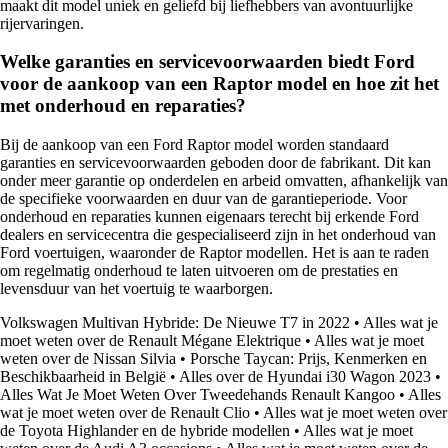
maakt dit model uniek en geliefd bij liefhebbers van avontuurlijke
rijervaringen.
Welke garanties en servicevoorwaarden biedt Ford
voor de aankoop van een Raptor model en hoe zit het
met onderhoud en reparaties?
Bij de aankoop van een Ford Raptor model worden standaard
garanties en servicevoorwaarden geboden door de fabrikant. Dit kan
onder meer garantie op onderdelen en arbeid omvatten, afhankelijk van
de specifieke voorwaarden en duur van de garantieperiode. Voor
onderhoud en reparaties kunnen eigenaars terecht bij erkende Ford
dealers en servicecentra die gespecialiseerd zijn in het onderhoud van
Ford voertuigen, waaronder de Raptor modellen. Het is aan te raden
om regelmatig onderhoud te laten uitvoeren om de prestaties en
levensduur van het voertuig te waarborgen.
Volkswagen Multivan Hybride: De Nieuwe T7 in 2022
•
Alles wat je
moet weten over de Renault Mégane Elektrique
•
Alles wat je moet
weten over de Nissan Silvia
•
Porsche Taycan: Prijs, Kenmerken en
Beschikbaarheid in België
•
Alles over de Hyundai i30 Wagon 2023
•
Alles Wat Je Moet Weten Over Tweedehands Renault Kangoo
•
Alles
wat je moet weten over de Renault Clio
•
Alles wat je moet weten over
de Toyota Highlander en de hybride modellen
•
Alles wat je moet