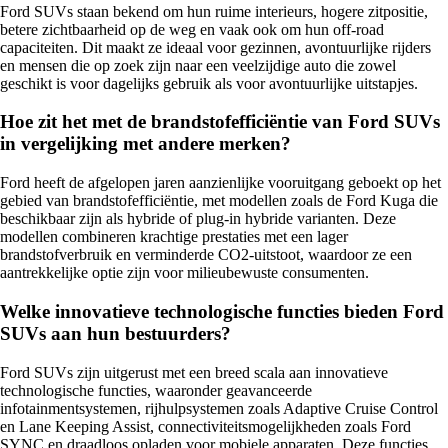
Ford SUVs staan bekend om hun ruime interieurs, hogere zitpositie,
betere zichtbaarheid op de weg en vaak ook om hun off-road
capaciteiten. Dit maakt ze ideaal voor gezinnen, avontuurlijke rijders
en mensen die op zoek zijn naar een veelzijdige auto die zowel
geschikt is voor dagelijks gebruik als voor avontuurlijke uitstapjes.
Hoe zit het met de brandstofefficiëntie van Ford SUVs
in vergelijking met andere merken?
Ford heeft de afgelopen jaren aanzienlijke vooruitgang geboekt op het
gebied van brandstofefficiëntie, met modellen zoals de Ford Kuga die
beschikbaar zijn als hybride of plug-in hybride varianten. Deze
modellen combineren krachtige prestaties met een lager
brandstofverbruik en verminderde CO2-uitstoot, waardoor ze een
aantrekkelijke optie zijn voor milieubewuste consumenten.
Welke innovatieve technologische functies bieden Ford
SUVs aan hun bestuurders?
Ford SUVs zijn uitgerust met een breed scala aan innovatieve
technologische functies, waaronder geavanceerde
infotainmentsystemen, rijhulpsystemen zoals Adaptive Cruise Control
en Lane Keeping Assist, connectiviteitsmogelijkheden zoals Ford
SYNC en draadloos opladen voor mobiele apparaten. Deze functies