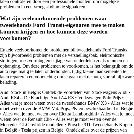
laten controleren door een professionele monteur om mogelijke
problemen in een vroeg stadium te signaleren.
Wat zijn veelvoorkomende problemen waar
tweedehands Ford Transit-eigenaren mee te maken
kunnen krijgen en hoe kunnen deze worden
voorkomen?
Enkele veelvoorkomende problemen bij tweedehands Ford Transits
zijn bijvoorbeeld problemen met de versnellingsbak, elektronische
storingen, roestvorming en slijtage van onderdelen zoals remmen en
ophanging. Om deze problemen te voorkomen, is het belangrijk om de
auto regelmatig te laten onderhouden, tijdig kleine mankementen te
laten repareren en voorzichtig om te gaan met de auto, vooral bij zware
belading.
Audi Stock in België: Ontdek de Voordelen van Stockwagens Audi
•
Audi RS4 – De Krachtige Audi A4 RS
•
Volkswagen Polo Prijs
•
Alles wat je moet weten over de tweedehands BMW X3
•
Alles wat je
moet weten over de BMW M4: Prijs, PK en beschikbaarheid in België
•
Alles wat je moet weten over Elettra Lamborghini
•
Alles wat je moet
weten over de Renault Clio
•
Alles wat je moet weten over de
Mercedes GLC hybride modellen
•
Porsche 911 Tweedehands Kopen
in België
•
Tesla prijzen in België: Ontdek alles over de prijzen van