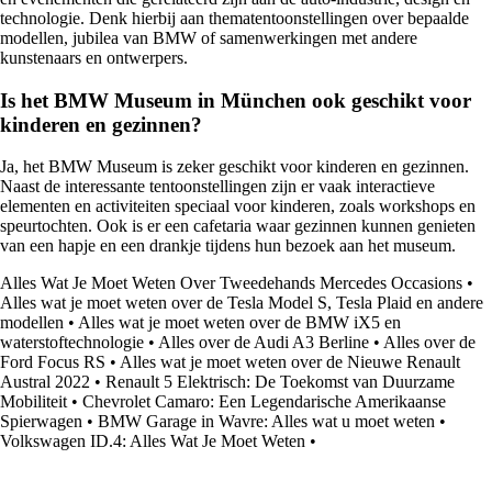
technologie. Denk hierbij aan thematentoonstellingen over bepaalde
modellen, jubilea van BMW of samenwerkingen met andere
kunstenaars en ontwerpers.
Is het BMW Museum in München ook geschikt voor
kinderen en gezinnen?
Ja, het BMW Museum is zeker geschikt voor kinderen en gezinnen.
Naast de interessante tentoonstellingen zijn er vaak interactieve
elementen en activiteiten speciaal voor kinderen, zoals workshops en
speurtochten. Ook is er een cafetaria waar gezinnen kunnen genieten
van een hapje en een drankje tijdens hun bezoek aan het museum.
Alles Wat Je Moet Weten Over Tweedehands Mercedes Occasions
•
Alles wat je moet weten over de Tesla Model S, Tesla Plaid en andere
modellen
•
Alles wat je moet weten over de BMW iX5 en
waterstoftechnologie
•
Alles over de Audi A3 Berline
•
Alles over de
Ford Focus RS
•
Alles wat je moet weten over de Nieuwe Renault
Austral 2022
•
Renault 5 Elektrisch: De Toekomst van Duurzame
Mobiliteit
•
Chevrolet Camaro: Een Legendarische Amerikaanse
Spierwagen
•
BMW Garage in Wavre: Alles wat u moet weten
•
Volkswagen ID.4: Alles Wat Je Moet Weten
•