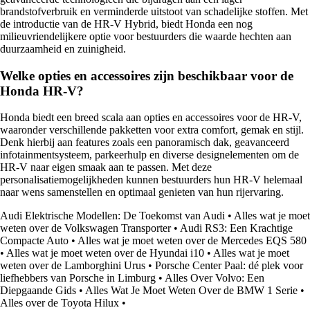
brandstofverbruik en verminderde uitstoot van schadelijke stoffen. Met
de introductie van de HR-V Hybrid, biedt Honda een nog
milieuvriendelijkere optie voor bestuurders die waarde hechten aan
duurzaamheid en zuinigheid.
Welke opties en accessoires zijn beschikbaar voor de
Honda HR-V?
Honda biedt een breed scala aan opties en accessoires voor de HR-V,
waaronder verschillende pakketten voor extra comfort, gemak en stijl.
Denk hierbij aan features zoals een panoramisch dak, geavanceerd
infotainmentsysteem, parkeerhulp en diverse designelementen om de
HR-V naar eigen smaak aan te passen. Met deze
personalisatiemogelijkheden kunnen bestuurders hun HR-V helemaal
naar wens samenstellen en optimaal genieten van hun rijervaring.
Audi Elektrische Modellen: De Toekomst van Audi
•
Alles wat je moet
weten over de Volkswagen Transporter
•
Audi RS3: Een Krachtige
Compacte Auto
•
Alles wat je moet weten over de Mercedes EQS 580
•
Alles wat je moet weten over de Hyundai i10
•
Alles wat je moet
weten over de Lamborghini Urus
•
Porsche Center Paal: dé plek voor
liefhebbers van Porsche in Limburg
•
Alles Over Volvo: Een
Diepgaande Gids
•
Alles Wat Je Moet Weten Over de BMW 1 Serie
•
Alles over de Toyota Hilux
•