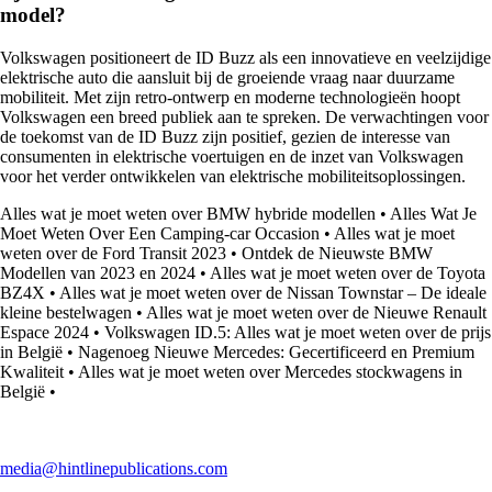
model?
Volkswagen positioneert de ID Buzz als een innovatieve en veelzijdige
elektrische auto die aansluit bij de groeiende vraag naar duurzame
mobiliteit. Met zijn retro-ontwerp en moderne technologieën hoopt
Volkswagen een breed publiek aan te spreken. De verwachtingen voor
de toekomst van de ID Buzz zijn positief, gezien de interesse van
consumenten in elektrische voertuigen en de inzet van Volkswagen
voor het verder ontwikkelen van elektrische mobiliteitsoplossingen.
Alles wat je moet weten over BMW hybride modellen
•
Alles Wat Je
Moet Weten Over Een Camping-car Occasion
•
Alles wat je moet
weten over de Ford Transit 2023
•
Ontdek de Nieuwste BMW
Modellen van 2023 en 2024
•
Alles wat je moet weten over de Toyota
BZ4X
•
Alles wat je moet weten over de Nissan Townstar – De ideale
kleine bestelwagen
•
Alles wat je moet weten over de Nieuwe Renault
Espace 2024
•
Volkswagen ID.5: Alles wat je moet weten over de prijs
in België
•
Nagenoeg Nieuwe Mercedes: Gecertificeerd en Premium
Kwaliteit
•
Alles wat je moet weten over Mercedes stockwagens in
België
•
media@hintlinepublications.com