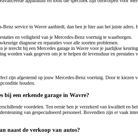
geavanceerde apparatuur en tools die specifiek zijn ontworpen voor M
-Benz service in Wavre aanbiedt, dan ben je hier aan het juiste adres. H
estaties en veiligheid van je Mercedes-Benz voertuig te waarborgen.
keurige diagnose en reparaties voor alle soorten problemen.
n je terecht bij een Mercedes garage in Wavre voor je jaarlijkse keuring
ing worden vaak gegeven om je te helpen de levensduur en prestaties v
rfect zijn afgestemd op jouw Mercedes-Benz voertuig. Door te kiezen v
opconditie houden.
s bij een erkende garage in Wavre?
rschillende voordelen. Ten eerste ben je verzekerd van kwaliteit en b
rsteuning van gespecialiseerd personeel. Bovendien zijn er vaak interes
aan naast de verkoop van autos?