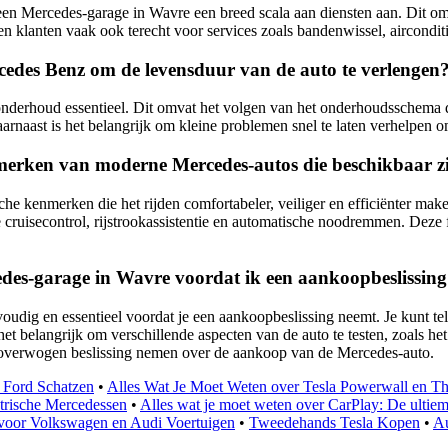
n Mercedes-garage in Wavre een breed scala aan diensten aan. Dit om
 klanten vaak ook terecht voor services zoals bandenwissel, airconditi
cedes Benz om de levensduur van de auto te verlengen
derhoud essentieel. Dit omvat het volgen van het onderhoudsschema dat
Daarnaast is het belangrijk om kleine problemen snel te laten verhelpen 
merken van moderne Mercedes-autos die beschikbaar zi
he kenmerken die het rijden comfortabeler, veiliger en efficiënter ma
uisecontrol, rijstrookassistentie en automatische noodremmen. Deze fu
rcedes-garage in Wavre voordat ik een aankoopbeslissin
voudig en essentieel voordat je een aankoopbeslissing neemt. Je kunt t
et belangrijk om verschillende aspecten van de auto te testen, zoals het 
 weloverwogen beslissing nemen over de aankoop van de Mercedes-auto.
| Ford Schatzen
•
Alles Wat Je Moet Weten over Tesla Powerwall en Thu
ktrische Mercedessen
•
Alles wat je moet weten over CarPlay: De ultiem
oor Volkswagen en Audi Voertuigen
•
Tweedehands Tesla Kopen
•
Au