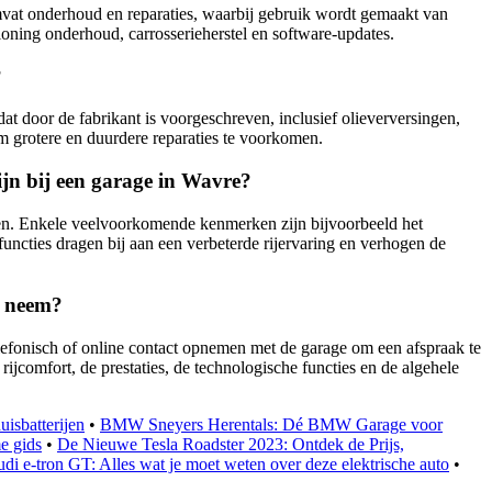
vat onderhoud en reparaties, waarbij gebruik wordt gemaakt van
oning onderhoud, carrosserieherstel en software-updates.
?
 door de fabrikant is voorgeschreven, inclusief olieverversingen,
om grotere en duurdere reparaties te voorkomen.
jn bij een garage in Wavre?
ken. Enkele veelvoorkomende kenmerken zijn bijvoorbeeld het
ncties dragen bij aan een verbeterde rijervaring en verhogen de
g neem?
elefonisch of online contact opnemen met de garage om een afspraak te
rijcomfort, de prestaties, de technologische functies en de algehele
isbatterijen
•
BMW Sneyers Herentals: Dé BMW Garage voor
e gids
•
De Nieuwe Tesla Roadster 2023: Ontdek de Prijs,
di e-tron GT: Alles wat je moet weten over deze elektrische auto
•