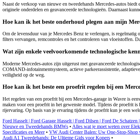
Naast de verkoop van nieuwe en tweedehands Mercedes-autos biedt ee
originele onderdelen en geavanceerde technologieën. Daarnaast kunnen
Hoe kan ik het beste onderhoud plegen aan mijn Mer
Om de levensduur van je Mercedes Benz te verlengen, is regelmatig on
filters vervangen, remcontroles en het controleren van vloeistoffen. 
Wat zijn enkele veelvoorkomende technologische ken
Moderne Mercedes-autos zijn uitgerust met geavanceerde technologisc
COMAND-infotainmentsysteem, actieve parkeerassistentie, adaptieve cr
veiligheid op de weg.
Hoe kan ik het beste een proefrit regelen bij een Me
Het regelen van een proefrit bij een Mercedes-garage in Wavre is een
maken voor een proefrit in het gewenste model. Tijdens de proefrit is h
rijervaring. Op basis van je ervaring tijdens de proefrit kun je een
Ford Hasselt | Ford Garage Hasselt | Ford Dilsen | Ford De Schatzen 
Nieuwe en Tweedehands BMWs
•
Alles wat je moet weten over Ele
Specificaties en Meer
•
VW Audi Center Balen: Uw One-Stop-Shop v
Audi A1 Tweedehands: De Ultieme Gids voor Kopers
•