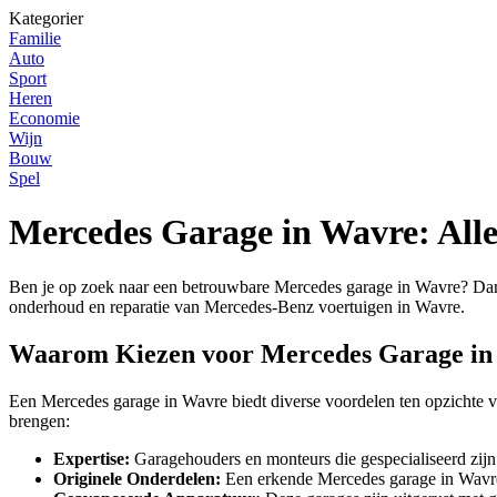
Kategorier
Familie
Auto
Sport
Heren
Economie
Wijn
Bouw
Spel
Mercedes Garage in Wavre: All
Ben je op zoek naar een betrouwbare Mercedes garage in Wavre? Dan be
onderhoud en reparatie van Mercedes-Benz voertuigen in Wavre.
Waarom Kiezen voor Mercedes Garage in
Een Mercedes garage in Wavre biedt diverse voordelen ten opzichte 
brengen:
Expertise:
Garagehouders en monteurs die gespecialiseerd zij
Originele Onderdelen:
Een erkende Mercedes garage in Wavre g