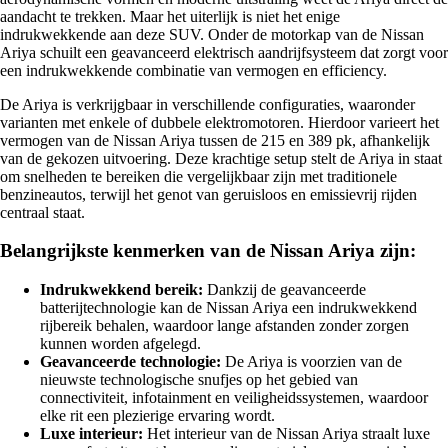
aandacht te trekken. Maar het uiterlijk is niet het enige
indrukwekkende aan deze SUV. Onder de motorkap van de Nissan
Ariya schuilt een geavanceerd elektrisch aandrijfsysteem dat zorgt voor
een indrukwekkende combinatie van vermogen en efficiency.
De Ariya is verkrijgbaar in verschillende configuraties, waaronder
varianten met enkele of dubbele elektromotoren. Hierdoor varieert het
vermogen van de Nissan Ariya tussen de 215 en 389 pk, afhankelijk
van de gekozen uitvoering. Deze krachtige setup stelt de Ariya in staat
om snelheden te bereiken die vergelijkbaar zijn met traditionele
benzineautos, terwijl het genot van geruisloos en emissievrij rijden
centraal staat.
Belangrijkste kenmerken van de Nissan Ariya zijn:
Indrukwekkend bereik:
Dankzij de geavanceerde
batterijtechnologie kan de Nissan Ariya een indrukwekkend
rijbereik behalen, waardoor lange afstanden zonder zorgen
kunnen worden afgelegd.
Geavanceerde technologie:
De Ariya is voorzien van de
nieuwste technologische snufjes op het gebied van
connectiviteit, infotainment en veiligheidssystemen, waardoor
elke rit een plezierige ervaring wordt.
Luxe interieur:
Het interieur van de Nissan Ariya straalt luxe