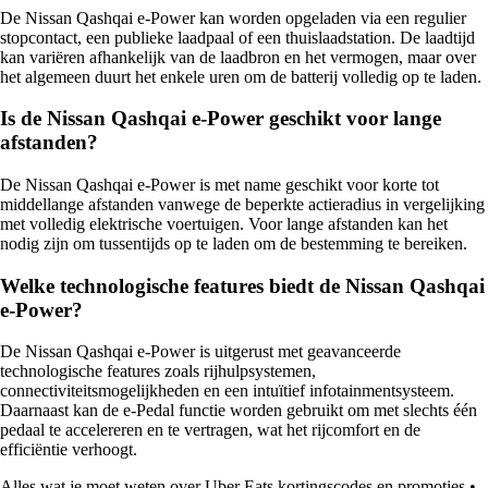
De Nissan Qashqai e-Power kan worden opgeladen via een regulier
stopcontact, een publieke laadpaal of een thuislaadstation. De laadtijd
kan variëren afhankelijk van de laadbron en het vermogen, maar over
het algemeen duurt het enkele uren om de batterij volledig op te laden.
Is de Nissan Qashqai e-Power geschikt voor lange
afstanden?
De Nissan Qashqai e-Power is met name geschikt voor korte tot
middellange afstanden vanwege de beperkte actieradius in vergelijking
met volledig elektrische voertuigen. Voor lange afstanden kan het
nodig zijn om tussentijds op te laden om de bestemming te bereiken.
Welke technologische features biedt de Nissan Qashqai
e-Power?
De Nissan Qashqai e-Power is uitgerust met geavanceerde
technologische features zoals rijhulpsystemen,
connectiviteitsmogelijkheden en een intuïtief infotainmentsysteem.
Daarnaast kan de e-Pedal functie worden gebruikt om met slechts één
pedaal te accelereren en te vertragen, wat het rijcomfort en de
efficiëntie verhoogt.
Alles wat je moet weten over Uber Eats kortingscodes en promoties
•