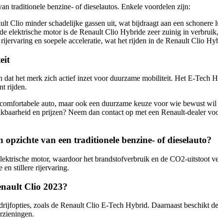
n traditionele benzine- of dieselautos. Enkele voordelen zijn:
lt Clio minder schadelijke gassen uit, wat bijdraagt aan een schonere l
 elektrische motor is de Renault Clio Hybride zeer zuinig in verbruik, 
rijervaring en soepele acceleratie, wat het rijden in de Renault Clio H
eit
n dat het merk zich actief inzet voor duurzame mobiliteit. Het E-Tech
t rijden.
n comfortabele auto, maar ook een duurzame keuze voor wie bewust wil 
ikbaarheid en prijzen? Neem dan contact op met een Renault-dealer vo
 opzichte van een traditionele benzine- of dieselauto?
ktrische motor, waardoor het brandstofverbruik en de CO2-uitstoot ver
en stillere rijervaring.
enault Clio 2023?
ijfopties, zoals de Renault Clio E-Tech Hybrid. Daarnaast beschikt de
rzieningen.