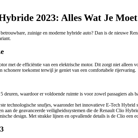
Hybride 2023: Alles Wat Je Moe
 betrouwbare, zuinige en moderne hybride auto? Dan is de nieuwe Renault
riant.
ze
 met de efficiëntie van een elektrische motor. Dit zorgt niet alleen v
n schonere toekomst terwijl je geniet van een comfortabele rijervaring.
 deuren, waardoor er voldoende ruimte is voor zowel passagiers als ba
te technologische snufjes, waaronder het innovatieve E-Tech Hybrid sys
rken aan de geavanceerde veiligheidssystemen die de Renault Clio Hybrid
che design. Met strakke lijnen en opvallende details is de Clio een e
23