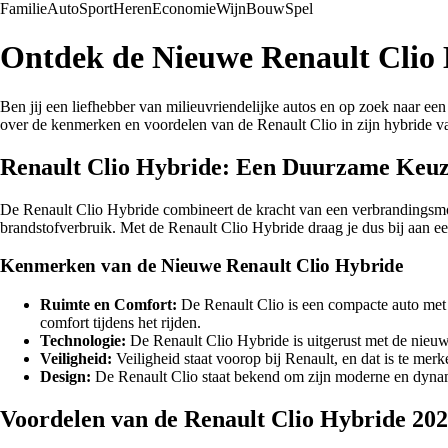
Familie
Auto
Sport
Heren
Economie
Wijn
Bouw
Spel
Ontdek de Nieuwe Renault Clio 
Ben jij een liefhebber van milieuvriendelijke autos en op zoek naar een
over de kenmerken en voordelen van de Renault Clio in zijn hybride va
Renault Clio Hybride: Een Duurzame Keu
De Renault Clio Hybride combineert de kracht van een verbrandingsmotor
brandstofverbruik. Met de Renault Clio Hybride draag je dus bij aan ee
Kenmerken van de Nieuwe Renault Clio Hybride
Ruimte en Comfort:
De Renault Clio is een compacte auto met 5
comfort tijdens het rijden.
Technologie:
De Renault Clio Hybride is uitgerust met de nieuws
Veiligheid:
Veiligheid staat voorop bij Renault, en dat is te me
Design:
De Renault Clio staat bekend om zijn moderne en dynamis
Voordelen van de Renault Clio Hybride 20