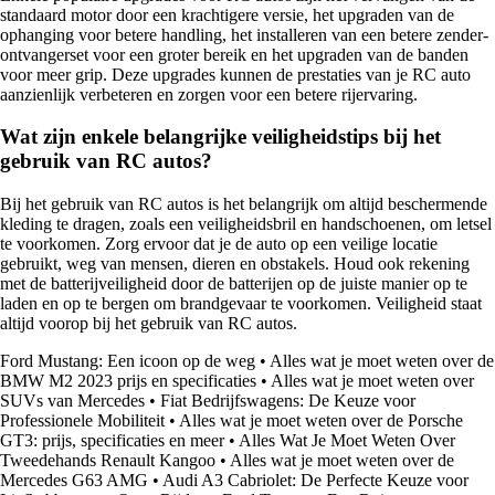
standaard motor door een krachtigere versie, het upgraden van de
ophanging voor betere handling, het installeren van een betere zender-
ontvangerset voor een groter bereik en het upgraden van de banden
voor meer grip. Deze upgrades kunnen de prestaties van je RC auto
aanzienlijk verbeteren en zorgen voor een betere rijervaring.
Wat zijn enkele belangrijke veiligheidstips bij het
gebruik van RC autos?
Bij het gebruik van RC autos is het belangrijk om altijd beschermende
kleding te dragen, zoals een veiligheidsbril en handschoenen, om letsel
te voorkomen. Zorg ervoor dat je de auto op een veilige locatie
gebruikt, weg van mensen, dieren en obstakels. Houd ook rekening
met de batterijveiligheid door de batterijen op de juiste manier op te
laden en op te bergen om brandgevaar te voorkomen. Veiligheid staat
altijd voorop bij het gebruik van RC autos.
Ford Mustang: Een icoon op de weg
•
Alles wat je moet weten over de
BMW M2 2023 prijs en specificaties
•
Alles wat je moet weten over
SUVs van Mercedes
•
Fiat Bedrijfswagens: De Keuze voor
Professionele Mobiliteit
•
Alles wat je moet weten over de Porsche
GT3: prijs, specificaties en meer
•
Alles Wat Je Moet Weten Over
Tweedehands Renault Kangoo
•
Alles wat je moet weten over de
Mercedes G63 AMG
•
Audi A3 Cabriolet: De Perfecte Keuze voor